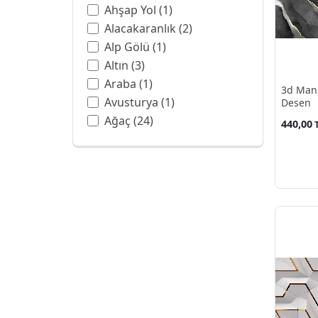
Ahşap Yol
(1)
Alacakaranlık
(2)
Alp Gölü
(1)
Altın
(3)
Araba
(1)
3d Man
Avusturya
(1)
Desen
Ağaç
(24)
440,00
Balon
(3)
Ban Hell Şelalesi
(1)
Bangkok
(1)
Barok
(6)
Batman
(1)
Beyaz
(4)
Beyaz Gül
(1)
Botanik Bahçesi
(1)
Boya Sanatı
(13)
Boyama
(1)