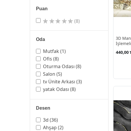
Puan
(8)
3D Manz
Oda
İşlemeli
Mutfak
(1)
440,00
Ofis
(8)
Oturma Odası
(8)
Salon
(5)
tv Ünite Arkası
(3)
yatak Odası
(8)
Desen
3d
(36)
Ahşap
(2)