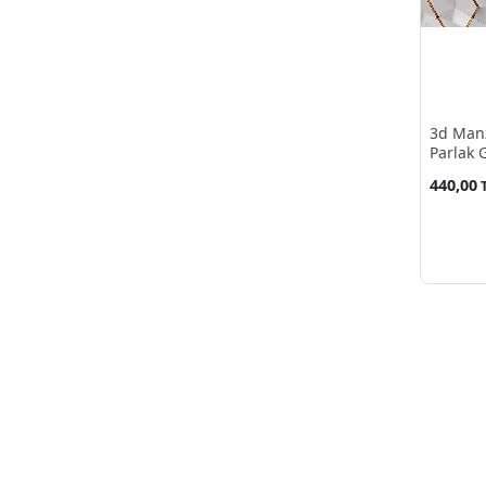
Bulut
(7)
Bulutlar
(2)
CAPPUCCINO
(1)
COFFE
(1)
Cafe
(1)
3d Manz
Dal
(4)
Parlak 
Deniz
(12)
440,00
Diş
(1)
Dolomiti Dağları
(1)
Dümen
(1)
Dünya Haritası
(13)
ESPRESSO
(1)
Eflatun
(1)
Eski Harita
(1)
Eskitme
(1)
Fenerbahçe
(7)
Fil
(1)