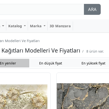
ARA
n
Katalog
Marka
3D Manzara
ı Modelleri Ve Fiyatları
ağıtları Modelleri Ve Fiyatları
/
8 ürün var.
En yeniler
En düşük fiyat
En yüksek fiyat