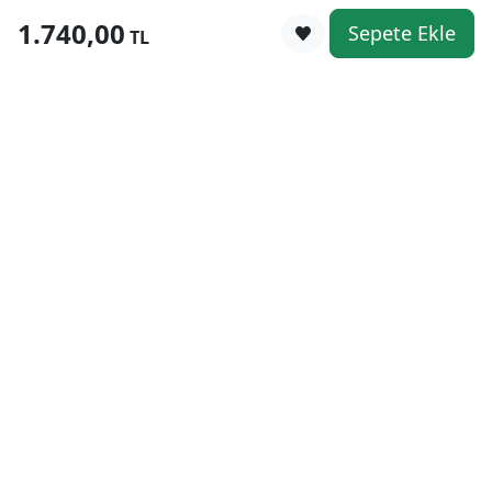
1.740,00
Sepete Ekle
0
TL
Kategoriler
WhatsApp
Keşfet
Sepetim
Güvenli Alışveriş
Kolay iade
Mobil Cebinizde
Uygun Fiyat Garantisi