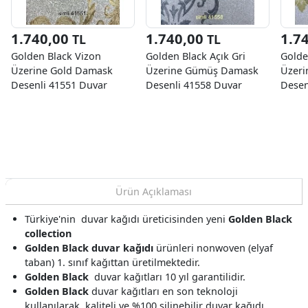
1.740,00
1.740,00
1.7
TL
TL
Golden Black Vizon
Golden Black Açık Gri
Golde
Üzerine Gold Damask
Üzerine Gümüş Damask
Üzeri
Desenli 41551 Duvar
Desenli 41558 Duvar
Desen
Kağıdı 16.10 M²
Kağıdı 16.10 M²
Kağıd
Ürün Açıklaması
Türkiye'nin duvar kağıdı üreticisinden yeni
Golden Black
collection
Golden Black duvar kağıdı
ürünleri nonwoven (elyaf
taban) 1. sınıf kağıttan üretilmektedir.
Golden Black
duvar kağıtları 10 yıl garantilidir.
Golden Black
duvar kağıtları en son teknoloji
kullanılarak, kaliteli ve %100 silinebilir duvar kağıdı