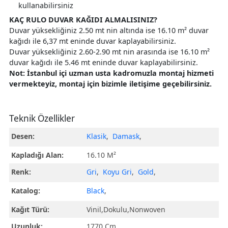
kullanabilirsiniz
KAÇ RULO DUVAR KAĞIDI ALMALISINIZ?
Duvar yüksekliğiniz 2.50 mt nin altında ise 16.10 m² duvar
kağıdı ile 6,37 mt eninde duvar kaplayabilirsiniz.
Duvar yüksekliğiniz 2.60-2.90 mt nin arasında ise 16.10 m²
duvar kağıdı ile 5.46 mt eninde duvar kaplayabilirsiniz.
Not: İstanbul içi uzman usta kadromuzla montaj hizmeti
vermekteyiz, montaj için bizimle iletişime geçebilirsiniz.
Teknik Özellikler
Desen:
Klasik
,
Damask
,
Kapladığı Alan:
16.10 M²
Renk:
Gri
,
Koyu Gri
,
Gold
,
Katalog:
Black
,
Kağıt Türü:
Vinil,Dokulu,Nonwoven
Uzunluk:
1770 Cm