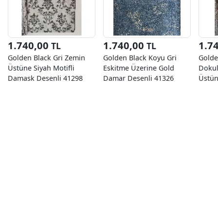
1.740,00
1.740,00
1.7
TL
TL
Golden Black Gri Zemin
Golden Black Koyu Gri
Golde
Üstüne Siyah Motifli
Eskitme Üzerine Gold
Dokul
Damask Desenli 41298
Damar Desenli 41326
Üstün
Duvar Kağıdı 16.10 M²
Duvar Kağıdı 16.10 M²
Damas
Duvar