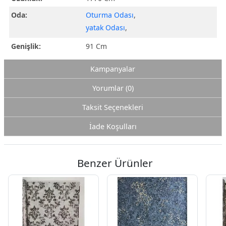
Oda:
Oturma Odası
,
yatak Odası
,
Genişlik:
91 Cm
Kampanyalar
Yorumlar (0)
Taksit Seçenekleri
İade Koşulları
Benzer Ürünler