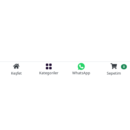
0
Kategoriler
WhatsApp
Keşfet
Sepetim
Güvenli Alışveriş
Kolay iade