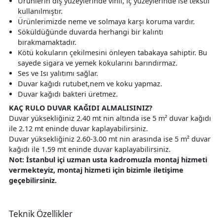
Ürünlerin dış yüzeylerinde vinil, iç yüzeylerinde ise tekstil
kullanılmıştır.
Ürünlerimizde neme ve solmaya karşı koruma vardır.
Söküldüğünde duvarda herhangi bir kalıntı
bırakmamaktadır.
Kötü kokuların çekilmesini önleyen tabakaya sahiptir. Bu
sayede sigara ve yemek kokularını barındırmaz.
Ses ve Isı yalıtımı sağlar.
Duvar kağıdı rutubet,nem ve koku yapmaz.
Duvar kağıdı bakteri üretmez.
KAÇ RULO DUVAR KAĞIDI ALMALISINIZ?
Duvar yüksekliğiniz 2.40 mt nin altında ise 5 m² duvar kağıdı
ile 2.12 mt eninde duvar kaplayabilirsiniz.
Duvar yüksekliğiniz 2.60-3.00 mt nin arasında ise 5 m² duvar
kağıdı ile 1.59 mt eninde duvar kaplayabilirsiniz.
Not: İstanbul içi uzman usta kadromuzla montaj hizmeti
vermekteyiz, montaj hizmeti için bizimle iletişime
geçebilirsiniz.
Teknik Özellikler