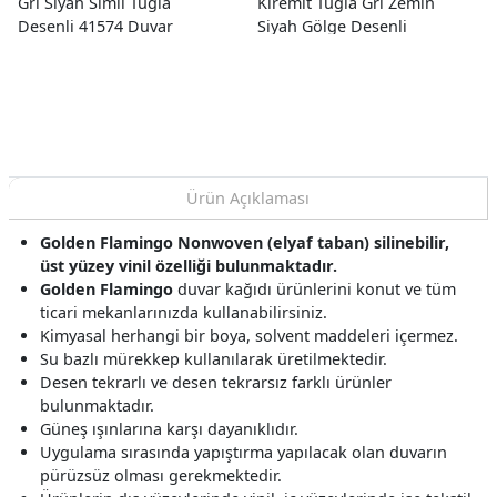
Gri Siyah Simli Tuğla
Kiremit Tuğla Gri Zemin
Desenli 41574 Duvar
Siyah Gölge Desenli
Kağıdı 16.10 M²
22100-1 Duvar Kağıdı
10.60 M²
Ürün Açıklaması
Golden Flamingo Nonwoven (elyaf taban) silinebilir,
üst yüzey vinil özelliği bulunmaktadır.
Golden Flamingo
duvar kağıdı ürünlerini konut ve tüm
ticari mekanlarınızda kullanabilirsiniz.
Kimyasal herhangi bir boya, solvent maddeleri içermez.
Su bazlı mürekkep kullanılarak üretilmektedir.
Desen tekrarlı ve desen tekrarsız farklı ürünler
bulunmaktadır.
Güneş ışınlarına karşı dayanıklıdır.
Uygulama sırasında yapıştırma yapılacak olan duvarın
pürüzsüz olması gerekmektedir.