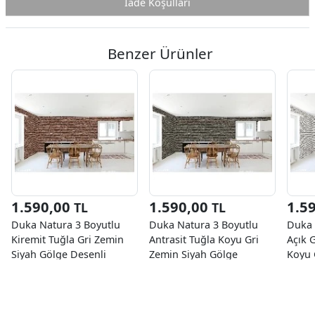
İade Koşulları
Benzer Ürünler
1.590,00
1.590,00
1.5
TL
TL
Duka Natura 3 Boyutlu
Duka Natura 3 Boyutlu
Duka 
Kiremit Tuğla Gri Zemin
Antrasit Tuğla Koyu Gri
Açık 
Siyah Gölge Desenli
Zemin Siyah Gölge
Koyu 
22100-1 Duvar Kağıdı
Desenli 22100-4 Duvar
22100
10.60 M²
Kağıdı 10.60 M²
10.60