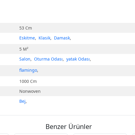
53 Cm
Eskitme
,
Klasik
,
Damask
,
5 M²
Salon
,
Oturma Odası
,
yatak Odası
,
flamingo
,
1000 Cm
Nonwoven
Bej
,
Benzer Ürünler