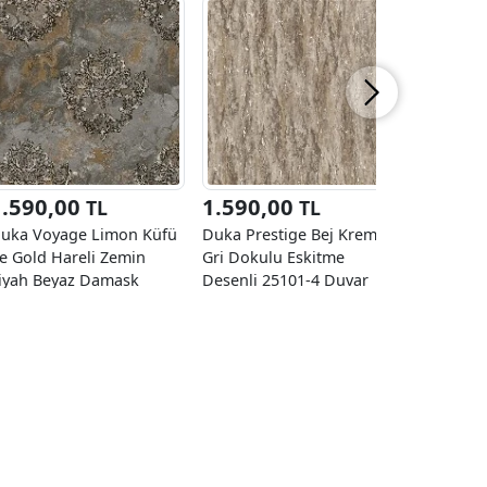
1.590,00
1.590,00
3.000
TL
TL
uka Voyage Limon Küfü
Duka Prestige Bej Krem
Adawall R
e Gold Hareli Zemin
Gri Dokulu Eskitme
Motifli D
iyah Beyaz Damask
Desenli 25101-4 Duvar
6802-1 Du
esenli 24760-4 Duvar
Kağıdı 10.60 M²
M²
ağıdı 10.60 M²