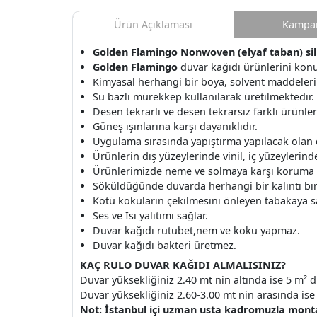
Ürün Açıklaması
Kampan
Golden Flamingo Nonwoven (elyaf taban) siline
Golden Flamingo
duvar kağıdı ürünlerini konu
Kimyasal herhangi bir boya, solvent maddeleri
Su bazlı mürekkep kullanılarak üretilmektedir.
Desen tekrarlı ve desen tekrarsız farklı ürünle
Güneş ışınlarına karşı dayanıklıdır.
Uygulama sırasında yapıştırma yapılacak olan
Ürünlerin dış yüzeylerinde vinil, iç yüzeylerinde 
Ürünlerimizde neme ve solmaya karşı koruma v
Söküldüğünde duvarda herhangi bir kalıntı b
Kötü kokuların çekilmesini önleyen tabakaya s
Ses ve Isı yalıtımı sağlar.
Duvar kağıdı rutubet,nem ve koku yapmaz.
Duvar kağıdı bakteri üretmez.
KAÇ RULO DUVAR KAĞIDI ALMALISINIZ?
Duvar yüksekliğiniz 2.40 mt nin altında ise 5 m² d
Duvar yüksekliğiniz 2.60-3.00 mt nin arasında ise 
Not: İstanbul içi uzman usta kadromuzla montaj 