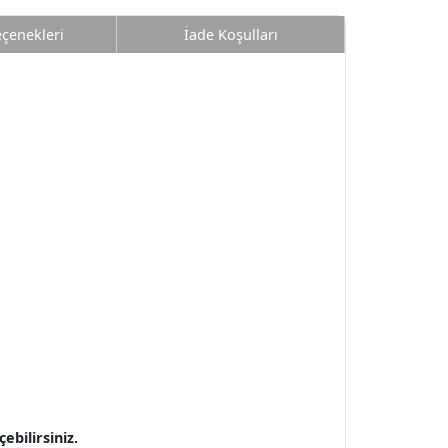
eçenekleri
İade Koşulları
bilirsiniz.