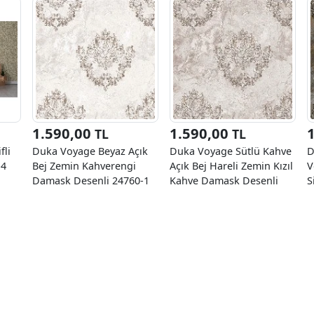
1.590,00
1.590,00
TL
TL
fli
Duka Voyage Beyaz Açık
Duka Voyage Sütlü Kahve
D
-4
Bej Zemin Kahverengi
Açık Bej Hareli Zemin Kızıl
V
Damask Desenli 24760-1
Kahve Damask Desenli
S
Duvar Kağıdı 10.60 M²
24760-2 Duvar Kağıdı
D
10.60 M²
K