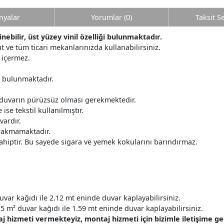
yalar
Yorumlar (0)
Taksit S
bilir, üst yüzey vinil özelliği bulunmaktadır.
t ve tüm ticari mekanlarınızda kullanabilirsiniz.
 içermez.
r bulunmaktadır.
 duvarın pürüzsüz olması gerekmektedir.
ise tekstil kullanılmıştır.
ardır.
ırakmamaktadır.
ahiptir. Bu sayede sigara ve yemek kokularını barındırmaz.
uvar kağıdı ile 2.12 mt eninde duvar kaplayabilirsiniz.
5 m² duvar kağıdı ile 1.59 mt eninde duvar kaplayabilirsiniz.
hizmeti vermekteyiz, montaj hizmeti için bizimle iletişime geçe