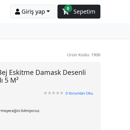
0
Giriş yap
Sepetim
Ürün Kodu: 1906
Bej Eskitme Damask Desenli
ı 5 M²
0
Yorumları Oku
irmeyeceğini bilmiyoruz.