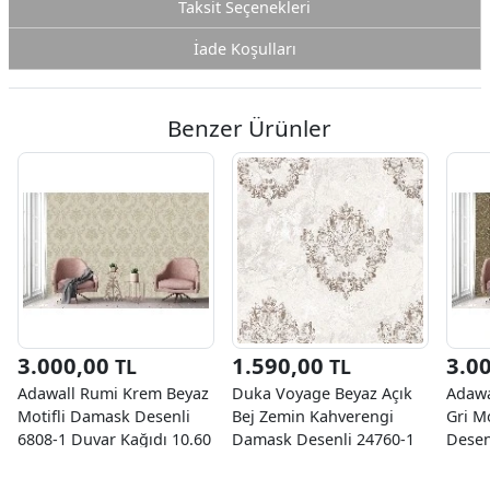
Taksit Seçenekleri
İade Koşulları
Benzer Ürünler
3.000,00
1.590,00
3.0
TL
TL
Adawall Rumi Krem Beyaz
Duka Voyage Beyaz Açık
Adawa
Motifli Damask Desenli
Bej Zemin Kahverengi
Gri M
6808-1 Duvar Kağıdı 10.60
Damask Desenli 24760-1
Desen
M²
Duvar Kağıdı 10.60 M²
Kağıd