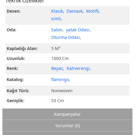
Teknik Özellikler
Desen:
Klasik
,
Damask
,
Motifli
,
simli
,
Oda:
Salon
,
yatak Odası
,
Oturma Odası
,
Kapladığı Alan:
5 M²
Uzunluk:
1000 Cm
Renk:
Beyaz
,
Kahverengi
,
Katalog:
flamingo
,
Kağıt Türü:
Nonwoven
Genişlik:
53 Cm
Kampanyalar
Yorumlar (0)