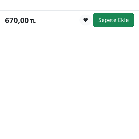
670,00
Sepete Ekle
0
TL
Kategoriler
WhatsApp
Keşfet
Sepetim
Güvenli Alışveriş
Kolay iade
Mobil Cebinizde
Uygun Fiyat Garantisi