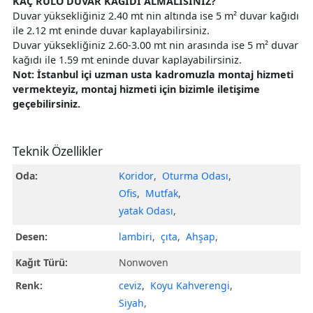
KAÇ RULO DUVAR KAĞIDI ALMALISINIZ?
Duvar yüksekliğiniz 2.40 mt nin altında ise 5 m² duvar kağıdı
ile 2.12 mt eninde duvar kaplayabilirsiniz.
Duvar yüksekliğiniz 2.60-3.00 mt nin arasında ise 5 m² duvar
kağıdı ile 1.59 mt eninde duvar kaplayabilirsiniz.
Not: İstanbul içi uzman usta kadromuzla montaj hizmeti
vermekteyiz, montaj hizmeti için bizimle iletişime
geçebilirsiniz.
Teknik Özellikler
Oda:
Koridor
,
Oturma Odası
,
Ofis
,
Mutfak
,
yatak Odası
,
Desen:
lambiri
,
çıta
,
Ahşap
,
Kağıt Türü:
Nonwoven
Renk:
ceviz
,
Koyu Kahverengi
,
Siyah
,