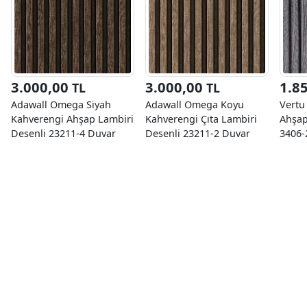
3.000,00
3.000,00
1.8
TL
TL
Adawall Omega Siyah
Adawall Omega Koyu
Vertu
Kahverengi Ahşap Lambiri
Kahverengi Çıta Lambiri
Ahşap
Desenli 23211-4 Duvar
Desenli 23211-2 Duvar
3406-
Kağıdı 16.50 M²
Kağıdı 16.50 M²
M²