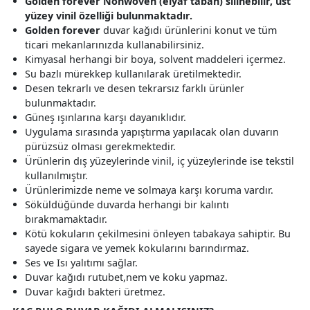
Golden forever Nonwoven (elyaf taban) silinebilir, üst
yüzey vinil özelliği bulunmaktadır.
Golden forever
duvar kağıdı ürünlerini konut ve tüm
ticari mekanlarınızda kullanabilirsiniz.
Kimyasal herhangi bir boya, solvent maddeleri içermez.
Su bazlı mürekkep kullanılarak üretilmektedir.
Desen tekrarlı ve desen tekrarsız farklı ürünler
bulunmaktadır.
Güneş ışınlarına karşı dayanıklıdır.
Uygulama sırasında yapıştırma yapılacak olan duvarın
pürüzsüz olması gerekmektedir.
Ürünlerin dış yüzeylerinde vinil, iç yüzeylerinde ise tekstil
kullanılmıştır.
Ürünlerimizde neme ve solmaya karşı koruma vardır.
Söküldüğünde duvarda herhangi bir kalıntı
bırakmamaktadır.
Kötü kokuların çekilmesini önleyen tabakaya sahiptir. Bu
sayede sigara ve yemek kokularını barındırmaz.
Ses ve Isı yalıtımı sağlar.
Duvar kağıdı rutubet,nem ve koku yapmaz.
Duvar kağıdı bakteri üretmez.