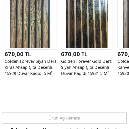
670,00
670,00
670
TL
TL
Golden Forever Siyah Derz
Golden Forever Gold Derz
Golde
Kiraz Ahşap Çıta Desenli
Siyah Ahşap Çıta Desenli
Kahve
15929 Duvar Kağıdı 5 M²
Duvar Kağıdı 15931 5 M²
15930
Ürün Açıklaması