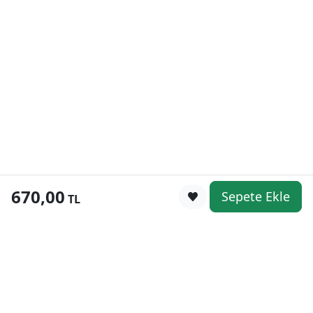
670,00
Sepete Ekle
0
TL
Kategoriler
WhatsApp
Keşfet
Sepetim