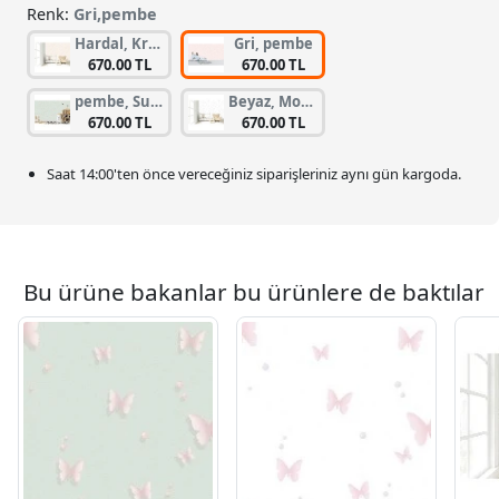
Renk:
Gri,pembe
Hardal, Krem
Gri, pembe
670.00 TL
670.00 TL
pembe, Su Yeşili
Beyaz, Mor, pembe
670.00 TL
670.00 TL
Saat
14:00
'ten önce vereceğiniz siparişleriniz
aynı gün kargoda.
Bu ürüne bakanlar bu ürünlere de baktılar