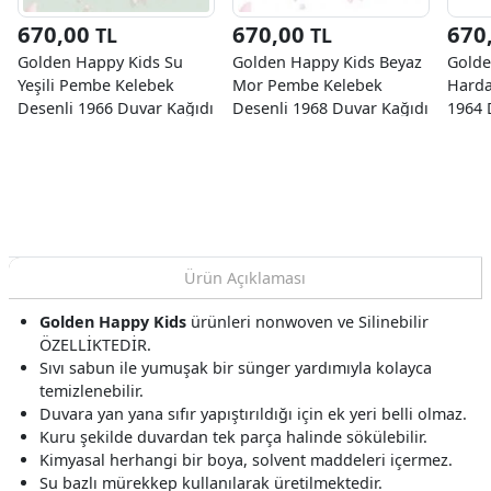
670,00
670,00
670
TL
TL
Golden Happy Kids Su
Golden Happy Kids Beyaz
Golde
Yeşili Pembe Kelebek
Mor Pembe Kelebek
Harda
Desenli 1966 Duvar Kağıdı
Desenli 1968 Duvar Kağıdı
1964 
5 M²
5 M²
Ürün Açıklaması
Golden Happy Kids
ürünleri nonwoven ve Silinebilir
ÖZELLİKTEDİR.
Sıvı sabun ile yumuşak bir sünger yardımıyla kolayca
temizlenebilir.
Duvara yan yana sıfır yapıştırıldığı için ek yeri belli olmaz.
Kuru şekilde duvardan tek parça halinde sökülebilir.
Kimyasal herhangi bir boya, solvent maddeleri içermez.
Su bazlı mürekkep kullanılarak üretilmektedir.