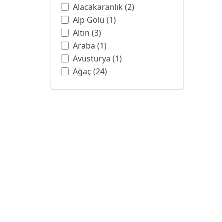
Alacakaranlık
(2)
Alp Gölü
(1)
Altın
(3)
Araba
(1)
Avusturya
(1)
Ağaç
(24)
Balon
(3)
Ban Hell Şelalesi
(1)
Bangkok
(1)
Barok
(6)
Batman
(1)
Beyaz
(4)
Beyaz Gül
(1)
Botanik Bahçesi
(1)
Boya Sanatı
(13)
Boyama
(1)
Bulut
(7)