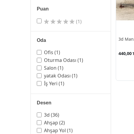
Puan
(1)
3d Manz
Oda
Ofis
(1)
440,00
Oturma Odası
(1)
Salon
(1)
yatak Odası
(1)
İş Yeri
(1)
Desen
3d
(36)
Ahşap
(2)
Ahşap Yol
(1)