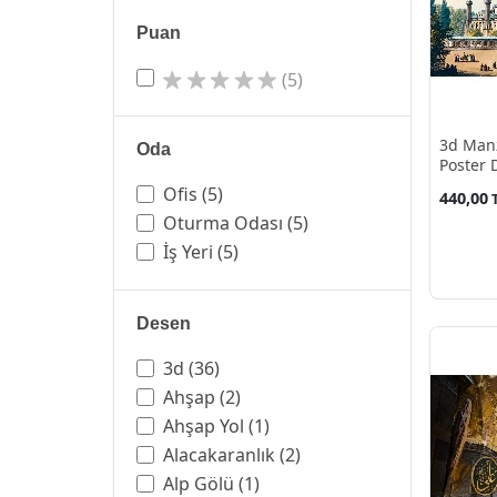
Puan
(5)
3d Manz
Oda
Poster 
Ofis
(5)
440,00
Oturma Odası
(5)
İş Yeri
(5)
Desen
3d
(36)
Ahşap
(2)
Ahşap Yol
(1)
Alacakaranlık
(2)
Alp Gölü
(1)