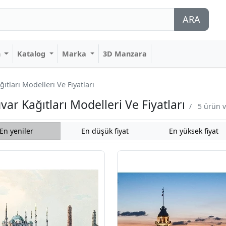
ARA
n
Katalog
Marka
3D Manzara
tları Modelleri Ve Fiyatları
r Kağıtları Modelleri Ve Fiyatları
/
5 ürün v
En yeniler
En düşük fiyat
En yüksek fiyat