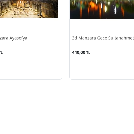
zara Ayasofya
3d Manzara Gece Sultanahmet
440,00
TL
TL