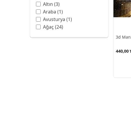
Altın
(3)
Araba
(1)
Avusturya
(1)
Ağaç
(24)
Balon
(3)
3d Man
Ban Hell Şelalesi
(1)
Bangkok
(1)
440,00
Barok
(6)
Batman
(1)
Beyaz
(4)
Beyaz Gül
(1)
Botanik Bahçesi
(1)
Boya Sanatı
(13)
Boyama
(1)
Bulut
(7)
Bulutlar
(2)
CAPPUCCINO
(1)