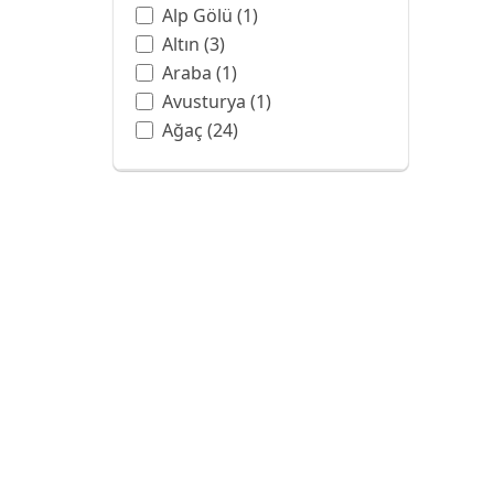
Alp Gölü
(1)
Altın
(3)
Araba
(1)
Avusturya
(1)
Ağaç
(24)
Balon
(3)
Ban Hell Şelalesi
(1)
Bangkok
(1)
Barok
(6)
Batman
(1)
Beyaz
(4)
Beyaz Gül
(1)
Botanik Bahçesi
(1)
Boya Sanatı
(13)
Boyama
(1)
Bulut
(7)
Bulutlar
(2)