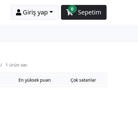
0
Giriş yap
Sepetim
/
1 ürün var.
En yüksek puan
Çok satanlar