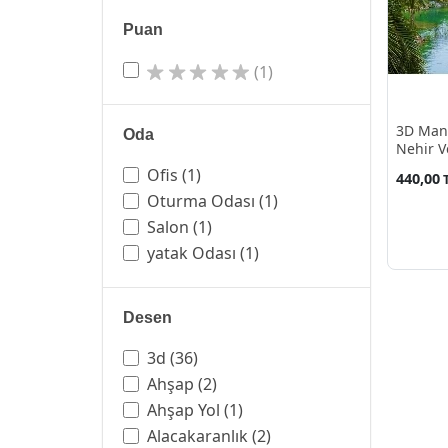
Puan
(1)
3D Manz
Oda
Nehir V
Ofis
(1)
440,00
Oturma Odası
(1)
Salon
(1)
yatak Odası
(1)
Desen
3d
(36)
Ahşap
(2)
Ahşap Yol
(1)
Alacakaranlık
(2)