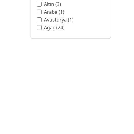
Altın
(3)
Araba
(1)
Avusturya
(1)
Ağaç
(24)
Balon
(3)
Ban Hell Şelalesi
(1)
Bangkok
(1)
Barok
(6)
Batman
(1)
Beyaz
(4)
Beyaz Gül
(1)
Botanik Bahçesi
(1)
Boya Sanatı
(13)
Boyama
(1)
Bulut
(7)
Bulutlar
(2)
CAPPUCCINO
(1)