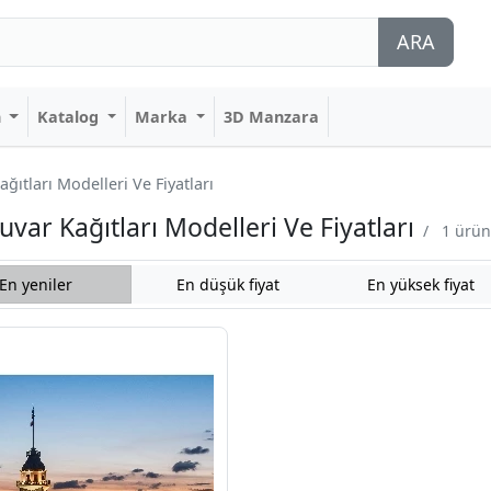
ARA
n
Katalog
Marka
3D Manzara
ıtları Modelleri Ve Fiyatları
var Kağıtları Modelleri Ve Fiyatları
/
1 ürün 
En yeniler
En düşük fiyat
En yüksek fiyat