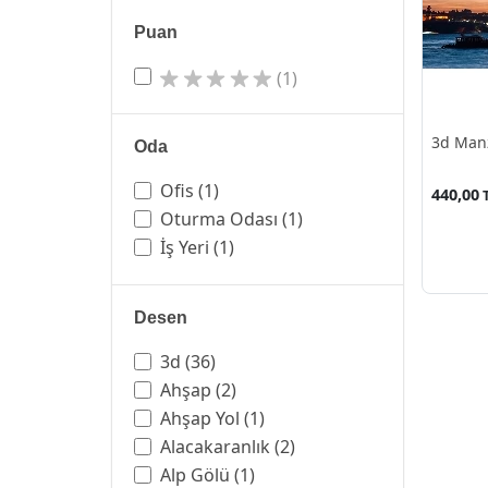
Puan
(1)
3d Manz
Oda
Ofis
(1)
440,00
Oturma Odası
(1)
İş Yeri
(1)
Desen
3d
(36)
Ahşap
(2)
Ahşap Yol
(1)
Alacakaranlık
(2)
Alp Gölü
(1)