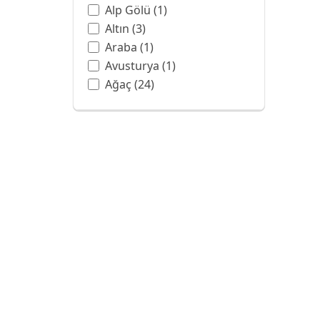
Alp Gölü
(1)
Altın
(3)
Araba
(1)
Avusturya
(1)
Ağaç
(24)
Balon
(3)
Ban Hell Şelalesi
(1)
Bangkok
(1)
Barok
(6)
Batman
(1)
Beyaz
(4)
Beyaz Gül
(1)
Botanik Bahçesi
(1)
Boya Sanatı
(13)
Boyama
(1)
Bulut
(7)
Bulutlar
(2)