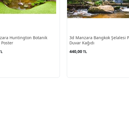
zara Huntington Botanik
3d Manzara Bangkok Şelalesi P
 Poster
Duvar Kağıdı
440,00
TL
TL