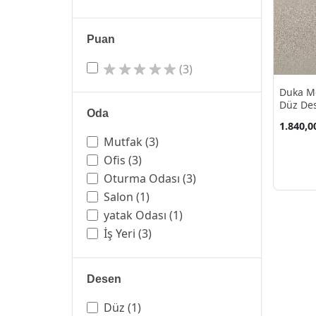
Puan
(3)
Duka Mo
Düz Des
Oda
10.60 M
1.840,0
Mutfak
(3)
Ofis
(3)
Oturma Odası
(3)
Salon
(1)
yatak Odası
(1)
İş Yeri
(3)
Desen
Düz
(1)