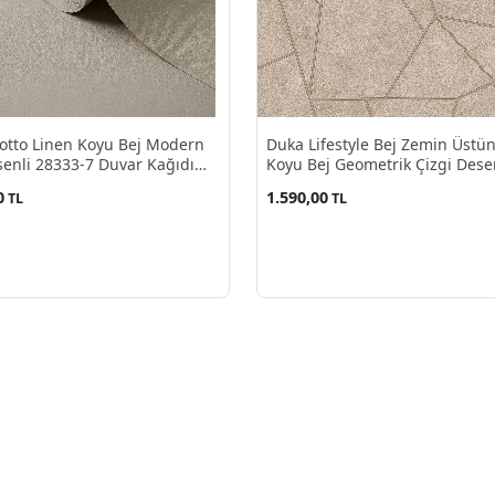
tto Linen Koyu Bej Modern
Duka Lifestyle Bej Zemin Üstü
enli 28333-7 Duvar Kağıdı
Koyu Bej Geometrik Çizgi Dese
²
23130-1 Duvar Kağıdı 10.60 M²
0
1.590,00
TL
TL