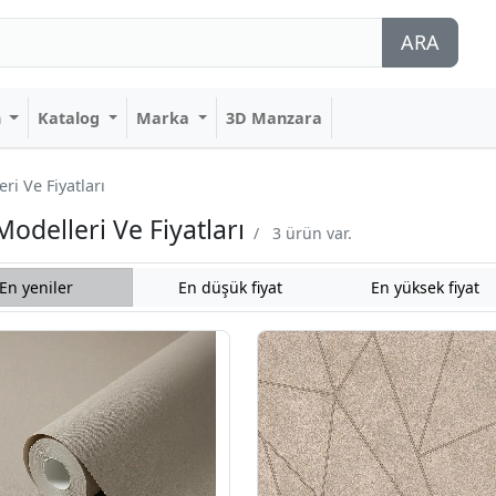
ARA
n
Katalog
Marka
3D Manzara
ri Ve Fiyatları
Modelleri Ve Fiyatları
/
3 ürün var.
En yeniler
En düşük fiyat
En yüksek fiyat