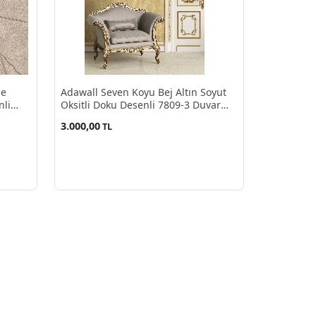
ne
Adawall Seven Koyu Bej Altın Soyut
nli
Oksitli Doku Desenli 7809-3 Duvar
Kağıdı 16.50 M²
3.000,00
TL