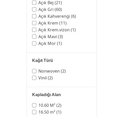
Açık Bej
(21)
Açık Gri
(60)
Açık Kahverengi
(6)
Açık Krem
(11)
Açık Krem.vizon
(1)
Açık Mavi
(3)
Açık Mor
(1)
Açık Sarı
(2)
Açık Vizon
(1)
Kağıt Türü
Bakır
(13)
Bej
(107)
Nonwoven
(2)
Beyaz
(166)
Vinil
(2)
Bordo
(2)
Gold
(62)
Kapladığı Alan
Gri
(267)
Gri.açık Gri
(1)
10.60 M²
(2)
Gümüş
(31)
16.50 m²
(1)