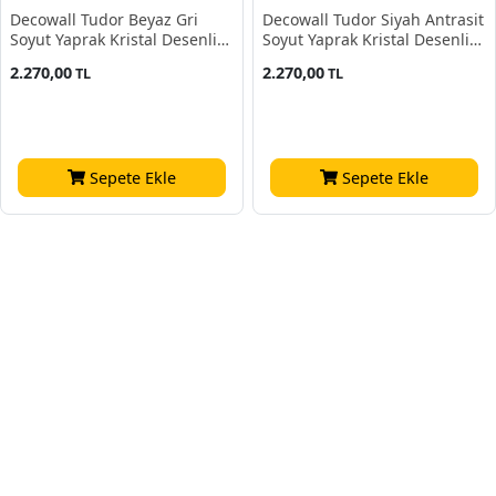
Decowall Tudor Beyaz Gri
Decowall Tudor Siyah Antrasit
Soyut Yaprak Kristal Desenli
Soyut Yaprak Kristal Desenli
3510-02 Duvar Kağıdı 16.50
3510-01 Duvar Kağıdı 16.50
2.270,00
2.270,00
TL
TL
M²
M²
Sepete Ekle
Sepete Ekle