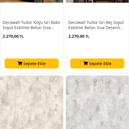
Decowall Tudor Koyu Gri Bakır
Decowall Tudor Gri Bej Soyut
Soyut Eskitme Beton Sıva
Eskitme Beton Sıva Desenli
Desenli 3513-05 Duvar Kağıdı
3513-04 Duvar Kağıdı 16.50
2.270,00
2.270,00
TL
TL
16.50 M²
M²
Sepete Ekle
Sepete Ekle