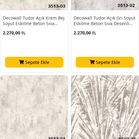
Decowall Tudor Açık Krem Bej
Decowall Tudor Açık Gri Soyut
Soyut Eskitme Beton Sıva
Eskitme Beton Sıva Desenli
Desenli 3513-03 Duvar Kağıdı
3513-02 Duvar Kağıdı 16.50
2.270,00
2.270,00
TL
TL
16.50 M²
M²
Sepete Ekle
Sepete Ekle