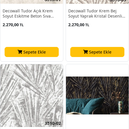
Decowall Tudor Açık Krem
Decowall Tudor Krem Bej
Soyut Eskitme Beton Sıva
Soyut Yaprak Kristal Desenli
Desenli 3513-01 Duvar Kağıdı
3510-03 Duvar Kağıdı 16.50
2.270,00
2.270,00
TL
TL
16.50 M²
M²
Sepete Ekle
Sepete Ekle