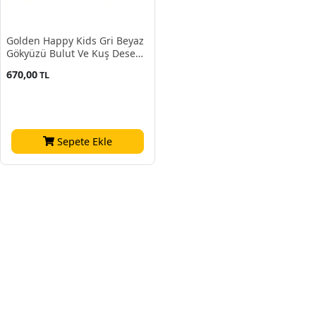
Golden Happy Kids Gri Beyaz
Gökyüzü Bulut Ve Kuş Desenli
1902 Duvar Kağıdı 5 M²
670,00
TL
Sepete Ekle