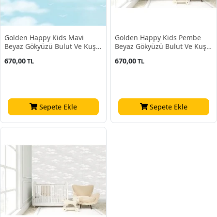
Golden Happy Kids Mavi
Golden Happy Kids Pembe
Beyaz Gökyüzü Bulut Ve Kuş
Beyaz Gökyüzü Bulut Ve Kuş
Desenli 1904 Duvar Kağıdı 5
Desenli 1903 Duvar Kağıdı 5
670,00
670,00
TL
TL
M²
M²
Sepete Ekle
Sepete Ekle