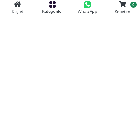
0
Kategoriler
WhatsApp
Keşfet
Sepetim
Güvenli Alışveriş
Kolay iade
Mobil Cebinizde
Uygun Fiyat Garantisi