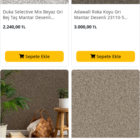
Duka Selective Mix Beyaz Gri
Adawall Roka Koyu Gri
Bej Taş Mantar Desenli
Mantar Desenli 23110-5
32550-1 Duvar Kağıdı 10.60
Duvar Kağıdı 16.50 M²
2.240,00
3.000,00
TL
TL
M²
Sepete Ekle
Sepete Ekle