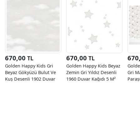
670,00
670,00
670
TL
TL
Golden Happy Kids Gri
Golden Happy Kids Beyaz
Golde
Beyaz Gökyüzü Bulut Ve
Zemin Gri Yıldız Desenli
Gri M
Kuş Desenli 1902 Duvar
1960 Duvar Kağıdı 5 M²
Paraş
Kağıdı 5 M²
Duvar