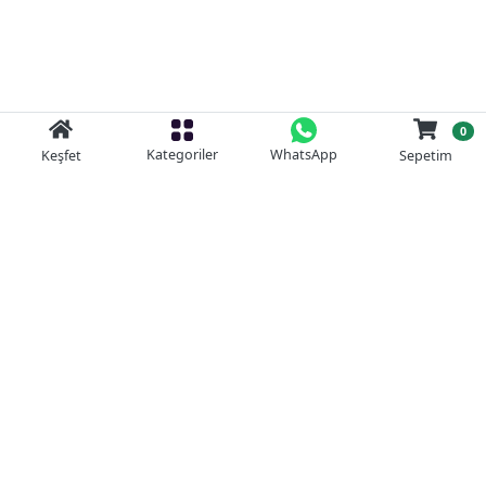
0
Kategoriler
WhatsApp
Keşfet
Sepetim
Güvenli Alışveriş
Kolay iade