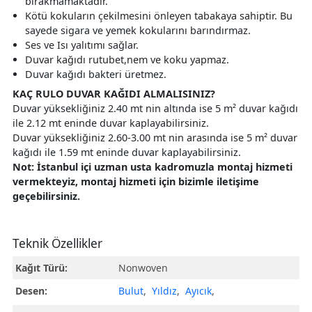
bırakmamaktadır.
Kötü kokuların çekilmesini önleyen tabakaya sahiptir. Bu
sayede sigara ve yemek kokularını barındırmaz.
Ses ve Isı yalıtımı sağlar.
Duvar kağıdı rutubet,nem ve koku yapmaz.
Duvar kağıdı bakteri üretmez.
KAÇ RULO DUVAR KAĞIDI ALMALISINIZ?
Duvar yüksekliğiniz 2.40 mt nin altında ise 5 m² duvar kağıdı
ile 2.12 mt eninde duvar kaplayabilirsiniz.
Duvar yüksekliğiniz 2.60-3.00 mt nin arasında ise 5 m² duvar
kağıdı ile 1.59 mt eninde duvar kaplayabilirsiniz.
Not: İstanbul içi uzman usta kadromuzla montaj hizmeti
vermekteyiz, montaj hizmeti için bizimle iletişime
geçebilirsiniz.
Teknik Özellikler
Kağıt Türü:
Nonwoven
Desen:
Bulut
,
Yıldız
,
Ayıcık
,