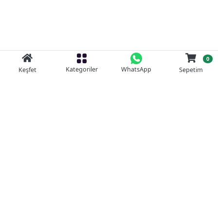
0
Kategoriler
WhatsApp
Keşfet
Sepetim
Güvenli Alışveriş
Kolay iade