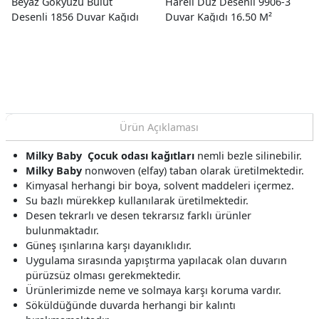
Beyaz Gökyüzü Bulut
Hareli Düz Desenli 9906-3
Desenli 1856 Duvar Kağıdı
Duvar Kağıdı 16.50 M²
5 M²
Ürün Açıklaması
Milky Baby
Çocuk odası kağıtları
nemli bezle silinebilir.
Milky Baby
nonwoven (elfay) taban olarak üretilmektedir.
Kimyasal herhangi bir boya, solvent maddeleri içermez.
Su bazlı mürekkep kullanılarak üretilmektedir.
Desen tekrarlı ve desen tekrarsız farklı ürünler
bulunmaktadır.
Güneş ışınlarına karşı dayanıklıdır.
Uygulama sırasında yapıştırma yapılacak olan duvarın
pürüzsüz olması gerekmektedir.
Ürünlerimizde neme ve solmaya karşı koruma vardır.
Söküldüğünde duvarda herhangi bir kalıntı