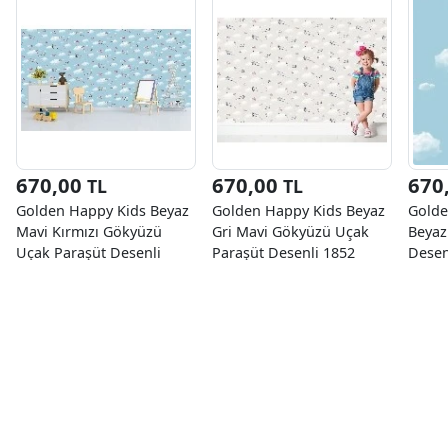
670,00
670,00
670
TL
TL
Golden Happy Kids Beyaz
Golden Happy Kids Beyaz
Golde
Mavi Kırmızı Gökyüzü
Gri Mavi Gökyüzü Uçak
Beyaz
Uçak Paraşüt Desenli
Paraşüt Desenli 1852
Desen
1851 Duvar Kağıdı 5 M²
Duvar Kağıdı 5 M²
5 M²