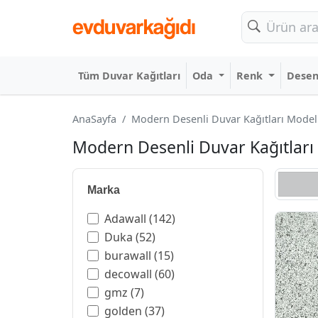
Tüm Duvar Kağıtları
Oda
Renk
Dese
AnaSayfa
Modern Desenli Duvar Kağıtları Modelle
Modern Desenli Duvar Kağıtları 
Marka
Adawall
(142)
Duka
(52)
burawall
(15)
decowall
(60)
gmz
(7)
golden
(37)