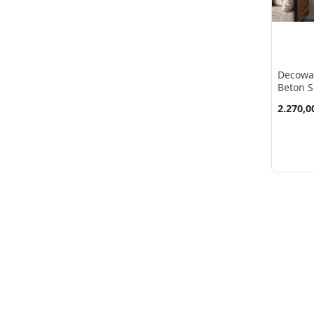
şehir
(2)
Decowal
Beton S
Kağıdı 
2.270,0