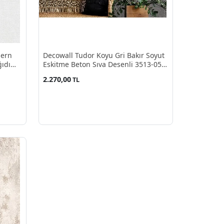
dern
Decowall Tudor Koyu Gri Bakır Soyut
ıdı
Eskitme Beton Sıva Desenli 3513-05
Duvar Kağıdı 16.50 M²
2.270,00
TL