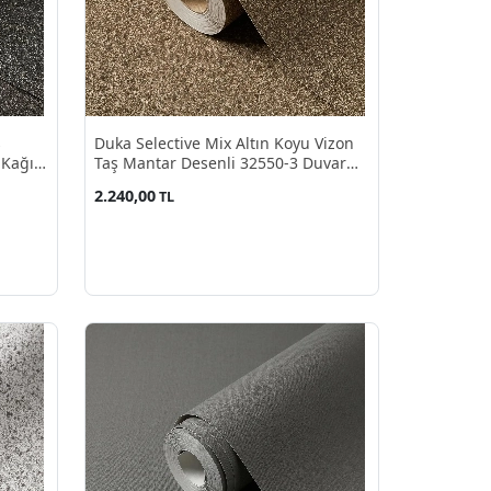
ş
Duka Selective Mix Altın Koyu Vizon
 Kağıdı
Taş Mantar Desenli 32550-3 Duvar
Kağıdı 10.60 M²
2.240,00
TL