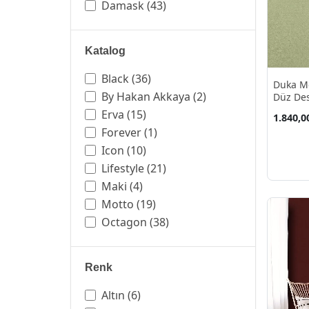
Damask
(43)
Duvar
(2)
Dümen
(1)
Katalog
Düz
(219)
Ebruli
(4)
Black
(36)
Duka Mo
Eskitme
(96)
By Hakan Akkaya
(2)
Düz Des
10.60 M
Gemi
(1)
Erva
(15)
1.840,0
Geometrik
(122)
Forever
(1)
Gökyüzü
(9)
Icon
(10)
Kalp
(1)
Lifestyle
(21)
Kayrak Taş
(3)
Maki
(4)
Kelebek
(4)
Motto
(19)
Keten
(32)
Octagon
(38)
Klasik
(40)
Odessa
(38)
Mermer
(84)
Omega
(28)
Renk
Modern
(313)
Prestige
(4)
Motifli
(13)
Roka
(31)
Altın
(6)