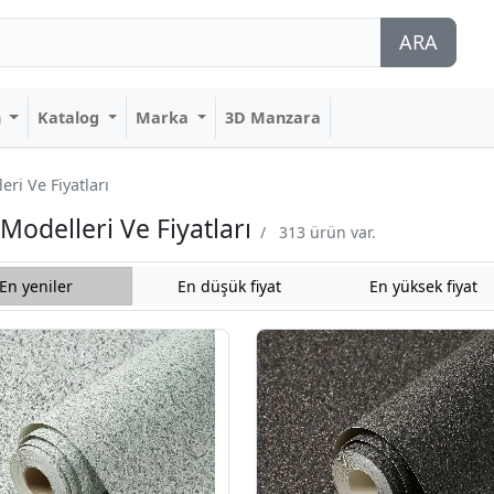
ARA
n
Katalog
Marka
3D Manzara
ri Ve Fiyatları
Modelleri Ve Fiyatları
/
313 ürün var.
En yeniler
En düşük fiyat
En yüksek fiyat