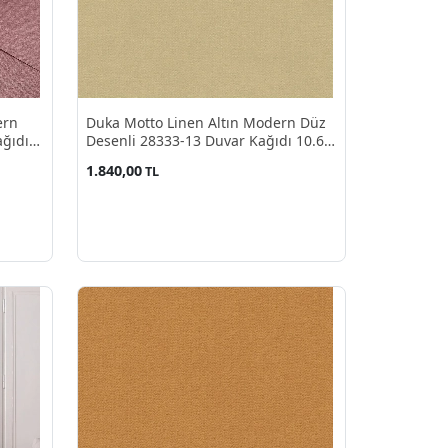
ern
Duka Motto Linen Altın Modern Düz
ağıdı
Desenli 28333-13 Duvar Kağıdı 10.60
M²
1.840,00
TL