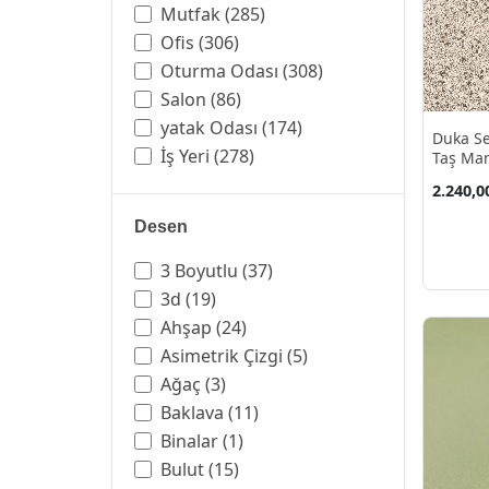
Mutfak
(285)
Ofis
(306)
Oturma Odası
(308)
Salon
(86)
yatak Odası
(174)
Duka Se
İş Yeri
(278)
Taş Man
Kağıdı 
2.240,0
Desen
3 Boyutlu
(37)
3d
(19)
Ahşap
(24)
Asimetrik Çizgi
(5)
Ağaç
(3)
Baklava
(11)
Binalar
(1)
Bulut
(15)