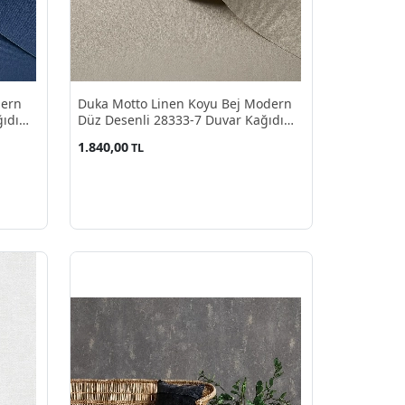
dern
Duka Motto Linen Koyu Bej Modern
ıdı
Düz Desenli 28333-7 Duvar Kağıdı
10.60 M²
1.840,00
TL