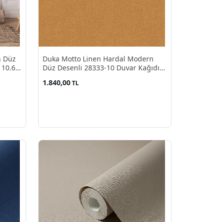
n Düz
Duka Motto Linen Hardal Modern
 10.60
Düz Desenli 28333-10 Duvar Kağıdı
10.60 M²
1.840,00
TL