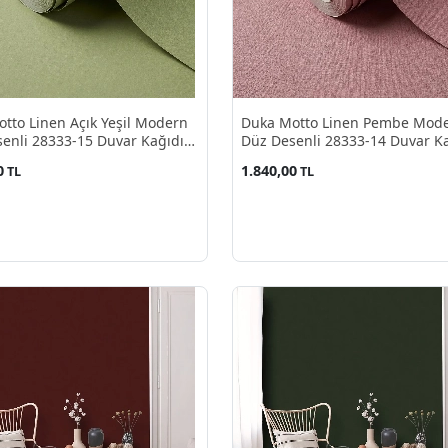
tto Linen Açık Yeşil Modern
Duka Motto Linen Pembe Mod
enli 28333-15 Duvar Kağıdı
Düz Desenli 28333-14 Duvar K
²
10.60 M²
0
1.840,00
TL
TL