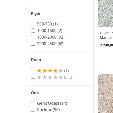
Fiyat
500-750
(1)
1000-1500
(2)
Duka Se
1500-2000
(92)
Mantar 
10.60 M
2000-2500
(62)
2.240,0
Puan
(1)
(312)
Oda
Genç Odası
(14)
Koridor
(90)