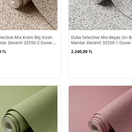
lective Mix Krem Bej Vizon
Duka Selective Mix Beyaz Gri B
tar Desenli 32550-2 Duvar
Mantar Desenli 32550-1 Duvar
10.60 M²
10.60 M²
0
2.240,00
TL
TL