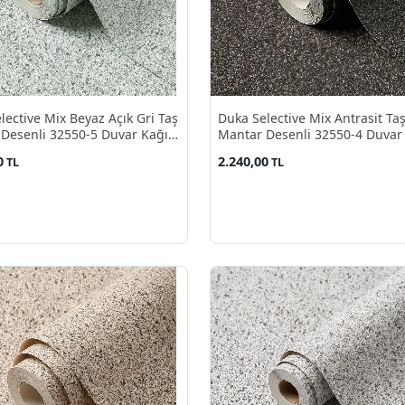
lective Mix Beyaz Açık Gri Taş
Duka Selective Mix Antrasit Ta
Desenli 32550-5 Duvar Kağıdı
Mantar Desenli 32550-4 Duvar
²
10.60 M²
0
2.240,00
TL
TL