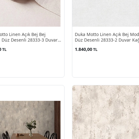
tto Linen Açık Bej Bej
Duka Motto Linen Açık Bej Mo
 Düz Desenli 28333-3 Duvar
Düz Desenli 28333-2 Duvar Kağ
10.60 M²
10.60 M²
0
1.840,00
TL
TL