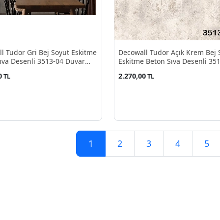
l Tudor Gri Bej Soyut Eskitme
Decowall Tudor Açık Krem Bej 
ıva Desenli 3513-04 Duvar
Eskitme Beton Sıva Desenli 35
16.50 M²
Duvar Kağıdı 16.50 M²
0
2.270,00
TL
TL
1
2
3
4
5