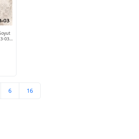
Soyut
13-03
6
16