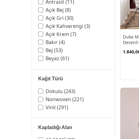
Parke Taş
(4)
Selective Mix
(5)
Antrasit
(11)
Prenses
(1)
Seven
(5)
Açık Bej
(8)
Retro
(14)
Tropicano
(3)
Açık Gri
(30)
Soyut
(73)
Tudor
(18)
Açık Kahverengi
(3)
Taş
(56)
Vera
(27)
Açık Krem
(7)
Duka M
Tropik Yaprak
(9)
Voyage
(8)
Bakır
(4)
Desenli
M²
Tuğla
(15)
Bej
(53)
1.840,0
Vintage
(3)
Beyaz
(61)
Yaprak
(29)
Bordo
(2)
Yol
(1)
Gold
(29)
Kağıt Türü
Yıldız
(4)
Gri
(121)
altıgen
(3)
Gri.açık Gri
(1)
Dokulu
(243)
asimetrik
(2)
Gümüş
(16)
Nonwoven
(221)
balık
(1)
Hardal
(6)
Vinil
(291)
beton
(23)
Kahverengi
(55)
bina
(2)
Kiremit
(4)
Kapladığı Alan
city
(3)
Koyu Bej
(1)
dalga
(3)