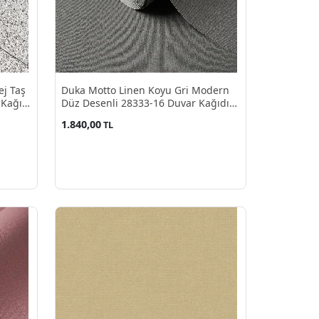
ej Taş
Duka Motto Linen Koyu Gri Modern
 Kağıdı
Düz Desenli 28333-16 Duvar Kağıdı
10.60 M²
1.840,00
TL