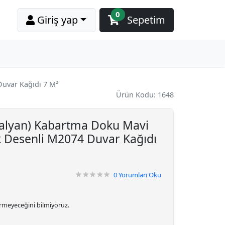
0
Giriş yap
Sepetim
Duvar Kağıdı 7 M²
Ürün Kodu: 1648
talyan) Kabartma Doku Mavi
k Desenli M2074 Duvar Kağıdı
0
Yorumları Oku
irmeyeceğini bilmiyoruz.