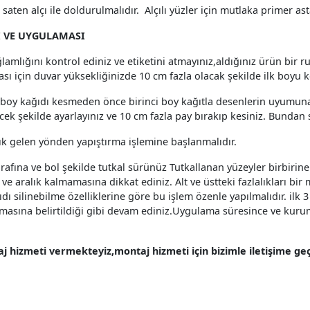
aten alçı ile doldurulmalıdır. Alçılı yüzler için mutlaka primer ast
 VE UYGULAMASI
sağlamlığını kontrol ediniz ve etiketini atmayınız,aldığınız ürün bir
ı için duvar yüksekliğinizde 10 cm fazla olacak şekilde ilk boyu k
ci boy kağıdı kesmeden önce birinci boy kağıtla desenlerin uyumuna
ek şekilde ayarlayınız ve 10 cm fazla pay bırakıp kesiniz. Bundan 
ık gelen yönden yapıştırma işlemine başlanmalıdır.
arafına ve bol şekilde tutkal sürünüz Tutkallanan yüzeyler birbirin
aralık kalmamasına dikkat ediniz. Alt ve üstteki fazlalıkları bir m
ğıdı silinebilme özelliklerine göre bu işlem özenle yapılmalıdır. ilk
nmasına belirtildiği gibi devam ediniz.Uygulama süresince ve kuru
 hizmeti vermekteyiz,montaj hizmeti için bizimle iletişime geçe