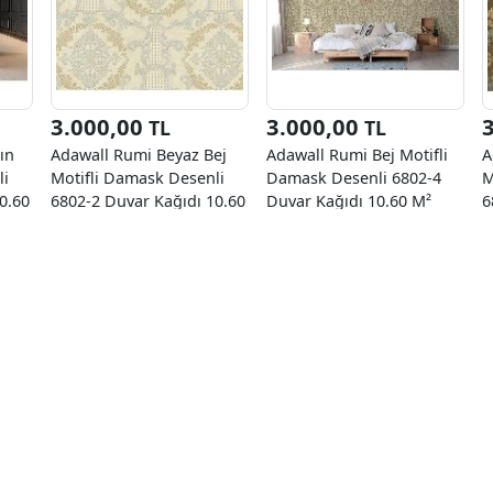
3.000,00
3.000,00
TL
TL
ın
Adawall Rumi Beyaz Bej
Adawall Rumi Bej Motifli
A
li
Motifli Damask Desenli
Damask Desenli 6802-4
M
0.60
6802-2 Duvar Kağıdı 10.60
Duvar Kağıdı 10.60 M²
6
M²
M