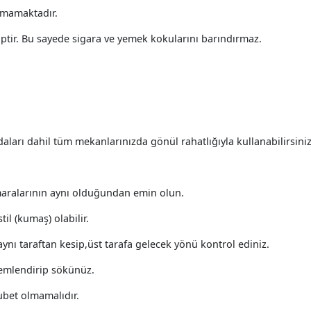
kmamaktadır.
ptir. Bu sayede sigara ve yemek kokularını barındırmaz.
ları dahil tüm mekanlarınızda gönül rahatlığıyla kullanabilirsini
maralarının aynı olduğundan emin olun.
il (kumaş) olabilir.
nı taraftan kesip,üst tarafa gelecek yönü kontrol ediniz.
nemlendirip sökünüz.
bet olmamalıdır.