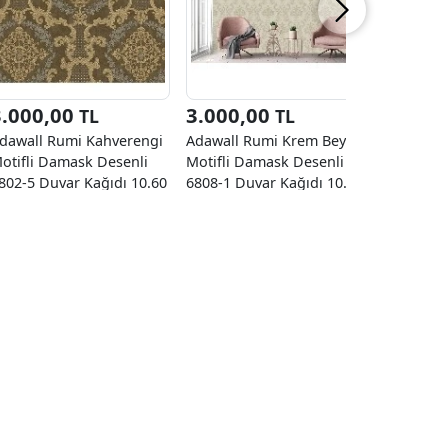
3.000,00
3.000,00
3.000
TL
TL
dawall Rumi Kahverengi
Adawall Rumi Krem Beyaz
Adawall 
otifli Damask Desenli
Motifli Damask Desenli
Gri Motif
802-5 Duvar Kağıdı 10.60
6808-1 Duvar Kağıdı 10.60
Desenli 6
²
M²
Kağıdı 10