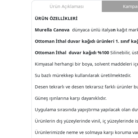
Ürün Açıklaması
Kampan
ÜRÜN ÖZELLİKLERİ
Murella Canova
dünyaca ünlü italya
n
kağıt mar
Ottoman İthal duvar kağıdı ürünleri 1. sınıf ka
Ottoman İthal duvar kağıdı %100
Silinebilir, ü
Kimyasal herhangi bir boya, solvent maddeleri i
Su bazlı mürekkep kullanılarak üretilmektedir.
Desen tekrarlı ve desen tekrarsız farklı ürünler 
Güneş ışınlarına karşı dayanıklıdır.
Uygulama sırasında yapıştırma yapılacak olan du
Ürünlerin dış yüzeylerinde vinil, iç yüzeylerinde ise
Ürünlerimizde neme ve solmaya karşı koruma var