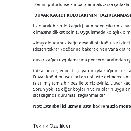
Zemin pütürlü ise zımparalanmalı,varsa çatlaklar s
DUVAR KAĞIDI RULOLARININ HAZIRLANMASI
ilk olarak bir rulo kağıdı jilatininden çıkarınız, 
olmasına dikkat ediniz. Uygulamada kolaylık olmas
Almış olduğunuz kağıt desenli bir kağıt ise İkin
(desen tekrarı) değerine bakarak yan yana getirec
duvar kağıdı uygulamasına pencere tarafından ış
tutkallama işlemini fırça yardımıyla kağıdın her t
Duvar kağıdını uygularken üst üste gelmemesine ve 
ıslatılmış temiz bir bez ile temizleyiniz. Duvar ka
Sorun yok ise diğer boyların ve ruloların uygula
sıcaklığında kuruması sağlanmalıdır.
Not: İstanbul içi uzman usta kadromuzla montaj
Teknik Özellikler