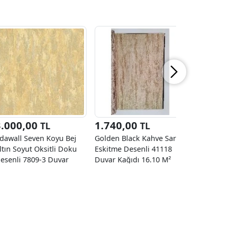
3.000,00
1.740,00
1.740
TL
TL
dawall Seven Koyu Bej
Golden Black Kahve Sarı
Golden Bl
ltın Soyut Oksitli Doku
Eskitme Desenli 41118
Desenli 
esenli 7809-3 Duvar
Duvar Kağıdı 16.10 M²
Kağıdı 16
ağıdı 16.50 M²