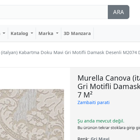
ARA
n
Katalog
Marka
3D Manzara
 (italyan) Kabartma Doku Mavi Gri Motifli Damask Desenli M2074 
Murella Canova (i
Gri Motifli Damas
7 M²
Zambaiti parati
Şu anda mevcut değil.
Bu ürünün tekrar stoklara girip g
Renk:
Gri,Mavi