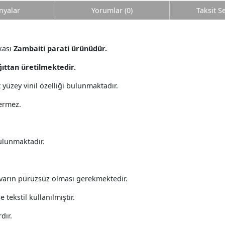
yalar
Yorumlar (0)
Taksit S
kası
Zambaiti parati ürünüdür.
ğıttan üretilmektedir.
st yüzey vinil özelliği bulunmaktadır.
çermez.
bulunmaktadır.
varın pürüzsüz olması gerekmektedir.
 tekstil kullanılmıştır.
dır.