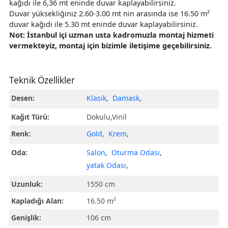
kağıdı ile 6,36 mt eninde duvar kaplayabilirsiniz.
Duvar yüksekliğiniz 2.60-3.00 mt nin arasında ise 16.50 m²
duvar kağıdı ile 5.30 mt eninde duvar kaplayabilirsiniz.
Not: İstanbul içi uzman usta kadromuzla montaj hizmeti
vermekteyiz, montaj için bizimle iletişime geçebilirsiniz.
Teknik Özellikler
Desen:
Klasik
,
Damask
,
Kağıt Türü:
Dokulu,Vinil
Renk:
Gold
,
Krem
,
Oda:
Salon
,
Oturma Odası
,
yatak Odası
,
Uzunluk:
1550 cm
Kapladığı Alan:
16.50 m²
Genişlik:
106 cm