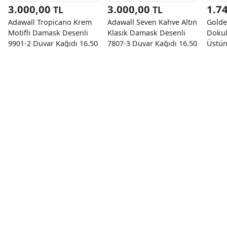
3.000,00
3.000,00
1.7
TL
TL
Adawall Tropicano Krem
Adawall Seven Kahve Altın
Golde
Motifli Damask Desenli
Klasik Damask Desenli
Dokul
9901-2 Duvar Kağıdı 16.50
7807-3 Duvar Kağıdı 16.50
Üstün
M²
M²
Damas
Duvar