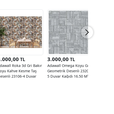
3.000,00
3.000,00
3.000
TL
TL
dawall Roka 3d Gri Bakır
Adawall Omega Koyu Gri
Adawall 
oyu Kahve Kesme Taş
Geometrik Desenli 23209-
Çizgi Des
esenli 23106-4 Duvar
5 Duvar Kağıdı 16.50 M²
Duvar Kağ
ağıdı 16.50 M²