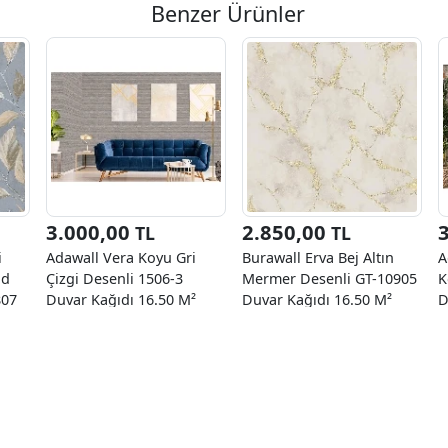
Benzer Ürünler
3.000,00
2.850,00
TL
TL
i
Adawall Vera Koyu Gri
Burawall Erva Bej Altın
A
ld
Çizgi Desenli 1506-3
Mermer Desenli GT-10905
K
807
Duvar Kağıdı 16.50 M²
Duvar Kağıdı 16.50 M²
D
K