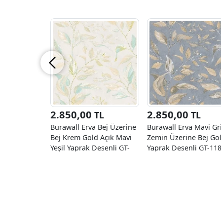
2.850,00
2.850,00
TL
TL
Burawall Erva Bej Üzerine
Burawall Erva Mavi Gr
Bej Krem Gold Açık Mavi
Zemin Üzerine Bej Go
Yeşil Yaprak Desenli GT-
Yaprak Desenli GT-11
11804 Duvar Kağıdı 16.50
Duvar Kağıdı 16.50 M²
M²