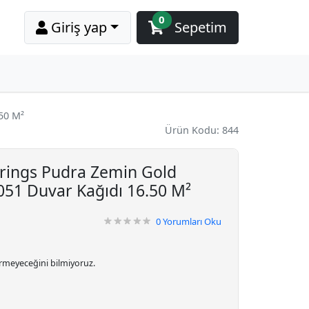
0
Giriş yap
Sepetim
50 M²
Ürün Kodu: 844
rings Pudra Zemin Gold
051 Duvar Kağıdı 16.50 M²
0
Yorumları Oku
irmeyeceğini bilmiyoruz.