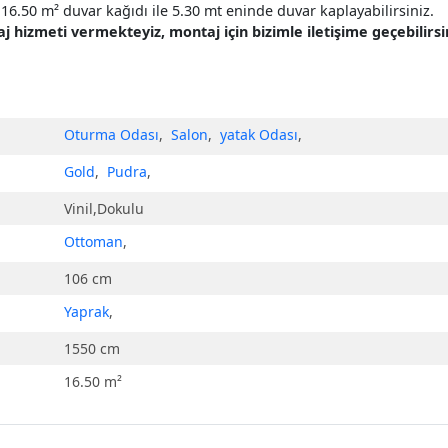
16.50 m² duvar kağıdı ile 5.30 mt eninde duvar kaplayabilirsiniz.
hizmeti vermekteyiz, montaj için bizimle iletişime geçebilirsin
Oturma Odası
,
Salon
,
yatak Odası
,
Gold
,
Pudra
,
Vinil,Dokulu
Ottoman
,
106 cm
Yaprak
,
1550 cm
16.50 m²