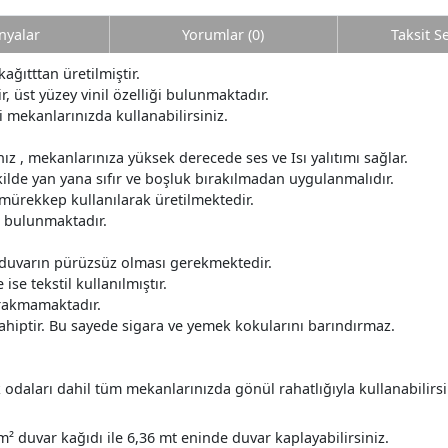
yalar
Yorumlar (0)
Taksit S
kağıtttan üretilmiştir.
r, üst yüzey vinil özelliği bulunmaktadır.
i mekanlarınızda kullanabilirsiniz.
z , mekanlarınıza yüksek derecede ses ve Isı yalıtımı sağlar.
ilde yan yana sıfır ve boşluk bırakılmadan uygulanmalıdır.
 mürekkep kullanılarak üretilmektedir.
r bulunmaktadır.
 duvarın pürüzsüz olması gerekmektedir.
ise tekstil kullanılmıştır.
ırakmamaktadır.
ahiptir. Bu sayede sigara ve yemek kokularını barındırmaz.
daları dahil tüm mekanlarınızda gönül rahatlığıyla kullanabilirsi
m² duvar kağıdı ile 6,36 mt eninde duvar kaplayabilirsiniz.