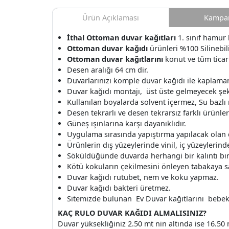
Ürün Açıklaması
Kampan
İthal Ottoman duvar kağıtları
1. sınıf hamur 
Ottoman duvar kağıdı
ürünleri %100 Silinebili
Ottoman duvar kağıtlarını
konut ve tüm ticar
Desen aralığı 64 cm dir.
Duvarlarınızı komple duvar kağıdı ile kaplamanı
Duvar kağıdı montajı, üst üste gelmeyecek şek
Kullanılan boyalarda solvent içermez, Su bazlı
Desen tekrarlı ve desen tekrarsız farklı ürünle
Güneş ışınlarına karşı dayanıklıdır.
Uygulama sırasında yapıştırma yapılacak olan
Ürünlerin dış yüzeylerinde vinil, iç yüzeylerinde 
Söküldüğünde duvarda herhangi bir kalıntı b
Kötü kokuların çekilmesini önleyen tabakaya s
Duvar kağıdı rutubet, nem ve koku yapmaz.
Duvar kağıdı bakteri üretmez.
Sitemizde bulunan Ev Duvar kağıtlarını bebek o
KAÇ RULO DUVAR KAĞIDI ALMALISINIZ?
Duvar yüksekliğiniz 2.50 mt nin altında ise 16.50 