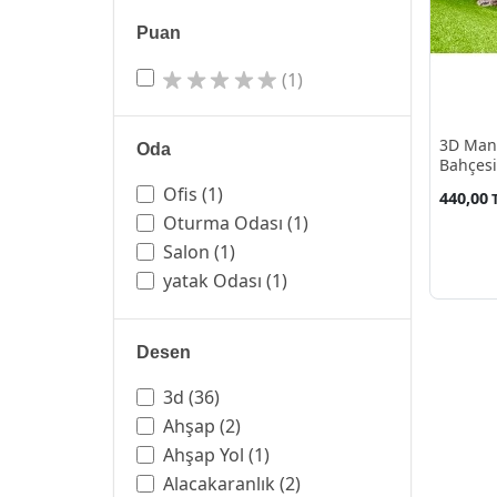
Puan
(1)
3D Man
Oda
Bahçesi
Ofis
(1)
440,00
Oturma Odası
(1)
Salon
(1)
yatak Odası
(1)
Desen
3d
(36)
Ahşap
(2)
Ahşap Yol
(1)
Alacakaranlık
(2)