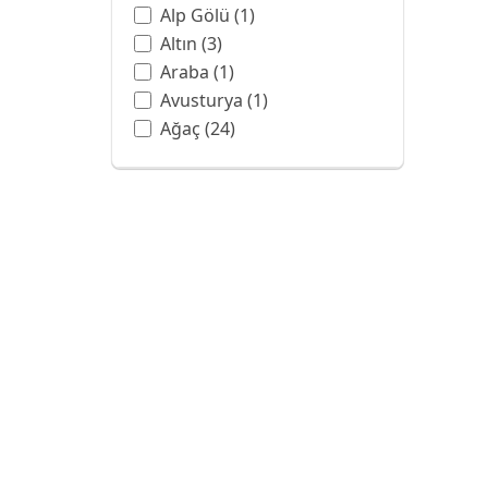
Alp Gölü
(1)
Altın
(3)
Araba
(1)
Avusturya
(1)
Ağaç
(24)
Balon
(3)
Ban Hell Şelalesi
(1)
Bangkok
(1)
Barok
(6)
Batman
(1)
Beyaz
(4)
Beyaz Gül
(1)
Botanik Bahçesi
(1)
Boya Sanatı
(13)
Boyama
(1)
Bulut
(7)
Bulutlar
(2)