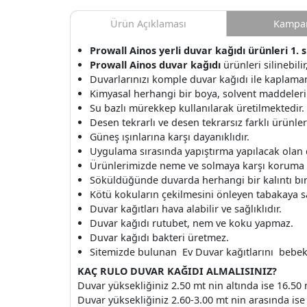
Ürün Açıklaması
Kampan
Prowall Ainos yerli duvar kağıdı ürünleri 1. 
Prowall Ainos duvar kağıdı
ürünleri silinebili
Duvarlarınızı komple duvar kağıdı ile kaplamanı
Kimyasal herhangi bir boya, solvent maddeleri
Su bazlı mürekkep kullanılarak üretilmektedir.
Desen tekrarlı ve desen tekrarsız farklı ürünle
Güneş ışınlarına karşı dayanıklıdır.
Uygulama sırasında yapıştırma yapılacak olan
Ürünlerimizde neme ve solmaya karşı koruma v
Söküldüğünde duvarda herhangi bir kalıntı b
Kötü kokuların çekilmesini önleyen tabakaya s
Duvar kağıtları hava alabilir ve sağlıklıdır.
Duvar kağıdı rutubet, nem ve koku yapmaz.
Duvar kağıdı bakteri üretmez.
Sitemizde bulunan Ev Duvar kağıtlarını bebek o
KAÇ RULO DUVAR KAĞIDI ALMALISINIZ?
Duvar yüksekliğiniz 2.50 mt nin altında ise 16.50 
Duvar yüksekliğiniz 2.60-3.00 mt nin arasında ise 