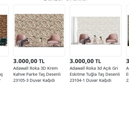
3.000,00
3.000,00
TL
TL
Adawall Roka 3D Krem
Adawall Roka 3d Açık Gri
A
aş
Kahve Parke Taş Desenli
Eskitme Tuğla Taş Desenli
E
r
23105-3 Duvar Kağıdı
23104-1 Duvar Kağıdı
2
16.50 M²
16.50 M²
1