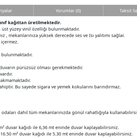
yalar
Yorumlar (0)
Taksit S
sınıf kağıttan üretilmektedir.
r, üst yüzey vinil özelliği bulunmaktadır.
z , mekanlarınıza yüksek derecede ses ve Isı yalıtımı sağlar.
 içermez.
r bulunmaktadır.
 duvarın pürüzsüz olması gerekmektedir.
ardır.
ırakmamaktadır.
ahiptir. Bu sayede sigara ve yemek kokularını barındırmaz.
daları dahil tüm mekanlarınızda gönül rahatlığıyla kullanabilirsi
m² duvar kağıdı ile 6,36 mt eninde duvar kaplayabilirsiniz.
16.50 m² duvar kağıdı ile 5.30 mt eninde duvar kaplayabilirsiniz.