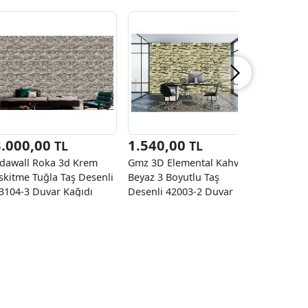
3.000,00
1.540,00
1.540
TL
TL
dawall Roka 3d Krem
Gmz 3D Elemental Kahve
Gmz 3D E
skitme Tuğla Taş Desenli
Beyaz 3 Boyutlu Taş
Gri 3 Boy
3104-3 Duvar Kağıdı
Desenli 42003-2 Duvar
42003-2 D
6.50 M²
Kağıdı 16.50 M²
16.50 M²