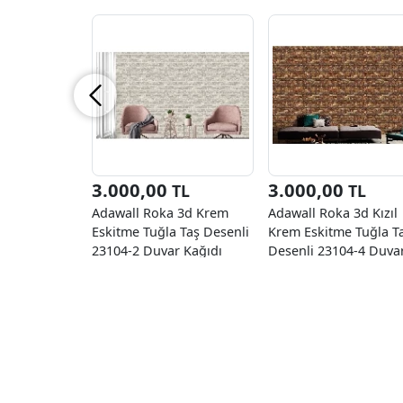
3.000,00
3.000,00
TL
TL
Adawall Roka 3d Krem
Adawall Roka 3d Kızıl
Eskitme Tuğla Taş Desenli
Krem Eskitme Tuğla T
23104-2 Duvar Kağıdı
Desenli 23104-4 Duva
16.50 M²
Kağıdı 16.50 M²