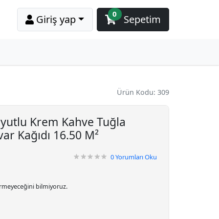
0
Giriş yap
Sepetim
Ürün Kodu: 309
oyutlu Krem Kahve Tuğla
var Kağıdı 16.50 M²
0
Yorumları Oku
irmeyeceğini bilmiyoruz.