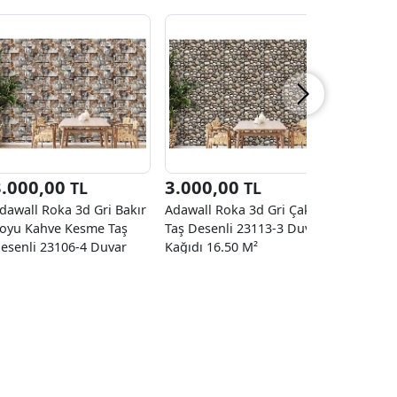
3.000,00
3.000,00
3.000
TL
TL
dawall Roka 3d Gri Bakır
Adawall Roka 3d Gri Çakıl
Adawall 
oyu Kahve Kesme Taş
Taş Desenli 23113-3 Duvar
Kayrak Ta
esenli 23106-4 Duvar
Kağıdı 16.50 M²
1 Duvar K
ağıdı 16.50 M²