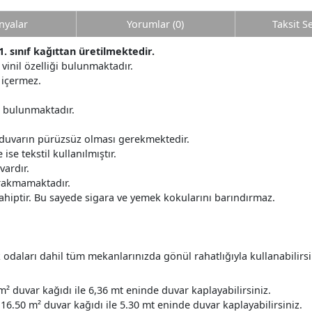
yalar
Yorumlar (0)
Taksit S
1. sınıf kağıttan üretilmektedir.
y vinil özelliği bulunmaktadır.
 içermez.
r bulunmaktadır.
 duvarın pürüzsüz olması gerekmektedir.
ise tekstil kullanılmıştır.
ardır.
ırakmamaktadır.
ahiptir. Bu sayede sigara ve yemek kokularını barındırmaz.
daları dahil tüm mekanlarınızda gönül rahatlığıyla kullanabilirsi
m² duvar kağıdı ile 6,36 mt eninde duvar kaplayabilirsiniz.
16.50 m² duvar kağıdı ile 5.30 mt eninde duvar kaplayabilirsiniz.