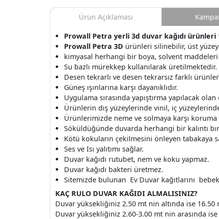
Ürün Açıklaması
Kampan
Prowall Petra yerli 3d duvar kağıdı ürünleri 
Prowall Petra 3D
ürünleri silinebilir, üst yüze
kimyasal herhangi bir boya, solvent maddeleri
Su bazlı mürekkep kullanılarak üretilmektedir.
Desen tekrarlı ve desen tekrarsız farklı ürünle
Güneş ışınlarına karşı dayanıklıdır.
Uygulama sırasında yapıştırma yapılacak olan
Ürünlerin dış yüzeylerinde vinil, iç yüzeylerinde 
Ürünlerimizde neme ve solmaya karşı koruma v
Söküldüğünde duvarda herhangi bir kalıntı b
Kötü kokuların çekilmesini önleyen tabakaya s
Ses ve Isı yalıtımı sağlar.
Duvar kağıdı rutubet, nem ve koku yapmaz.
Duvar kağıdı bakteri üretmez.
Sitemizde bulunan Ev Duvar kağıtlarını bebek o
KAÇ RULO DUVAR KAĞIDI ALMALISINIZ?
Duvar yüksekliğiniz 2.50 mt nin altında ise 16.50 
Duvar yüksekliğiniz 2.60-3.00 mt nin arasında ise 