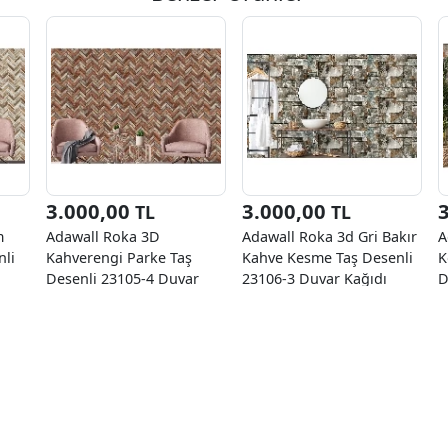
3.000,00
3.000,00
TL
TL
m
Adawall Roka 3D
Adawall Roka 3d Gri Bakır
A
nli
Kahverengi Parke Taş
Kahve Kesme Taş Desenli
K
Desenli 23105-4 Duvar
23106-3 Duvar Kağıdı
D
Kağıdı 16.50 M²
16.50 M²
K