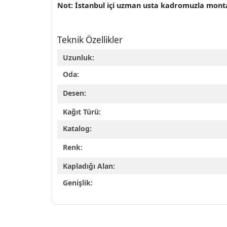
Not: İstanbul içi uzman usta kadromuzla montaj 
Teknik Özellikler
Uzunluk:
Oda:
Desen:
Kağıt Türü:
Katalog:
Renk:
Kapladığı Alan:
Genişlik: