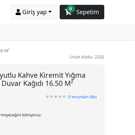
0
Giriş yap
Sepetim
50 M²
Ürün Kodu: 2202
oyutlu Kahve Kiremit Yığma
 Duvar Kağıdı 16.50 M²
0
Yorumları Oku
irmeyeceğini bilmiyoruz.