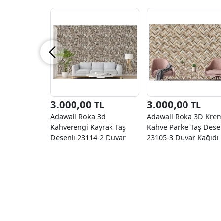
3.000,00
3.000,00
TL
TL
Adawall Roka 3d
Adawall Roka 3D Kre
Kahverengi Kayrak Taş
Kahve Parke Taş Dese
Desenli 23114-2 Duvar
23105-3 Duvar Kağıdı
Kağıdı 16.50 M²
16.50 M²