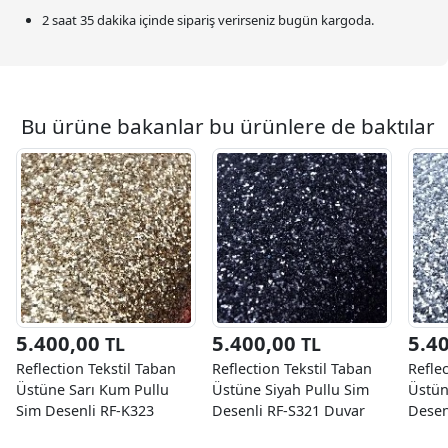
2 saat 35 dakika
içinde sipariş verirseniz bugün kargoda.
Bu ürüne bakanlar bu ürünlere de baktılar
5.400,00
5.400,00
5.4
TL
TL
Reflection Tekstil Taban
Reflection Tekstil Taban
Reflec
Üstüne Sarı Kum Pullu
Üstüne Siyah Pullu Sim
Üstün
Sim Desenli RF-K323
Desenli RF-S321 Duvar
Desen
Duvar Kağıdı 8 M²
Kağıdı 8 M²
Kağıd