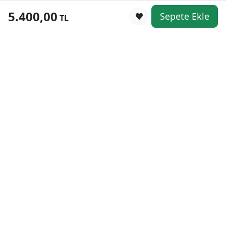
5.400,00
Sepete Ekle
0
TL
Kategoriler
WhatsApp
Keşfet
Sepetim
Güvenli Alışveriş
Kolay iade
Mobil Cebinizde
Uygun Fiyat Garantisi