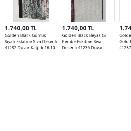
1.740,00
1.740,00
1.7
TL
TL
Golden Black Gümüş
Golden Black Beyaz Gri
Golde
Siyah Eskitme Sıva Desenli
Pembe Eskitme Sıva
Gold 
41232 Duvar Kağıdı 16.10
Desenli 41236 Duvar
41237
M²
Kağıdı 16.10 M²
M²