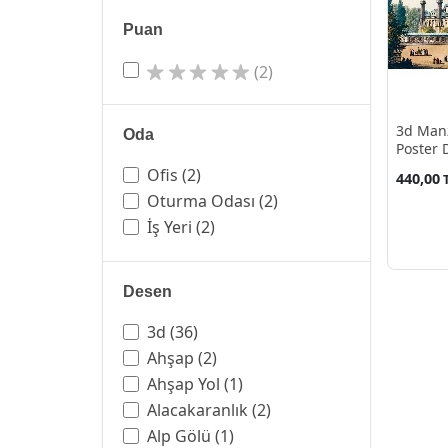
Puan
(2)
3d Manz
Oda
Poster 
Ofis
(2)
440,00
Oturma Odası
(2)
İş Yeri
(2)
Desen
3d
(36)
Ahşap
(2)
Ahşap Yol
(1)
Alacakaranlık
(2)
Alp Gölü
(1)