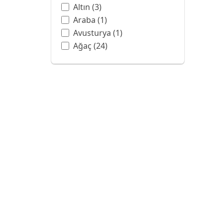
Altın
(3)
Araba
(1)
Avusturya
(1)
Ağaç
(24)
Balon
(3)
Ban Hell Şelalesi
(1)
Bangkok
(1)
Barok
(6)
Batman
(1)
Beyaz
(4)
Beyaz Gül
(1)
Botanik Bahçesi
(1)
Boya Sanatı
(13)
Boyama
(1)
Bulut
(7)
Bulutlar
(2)
CAPPUCCINO
(1)