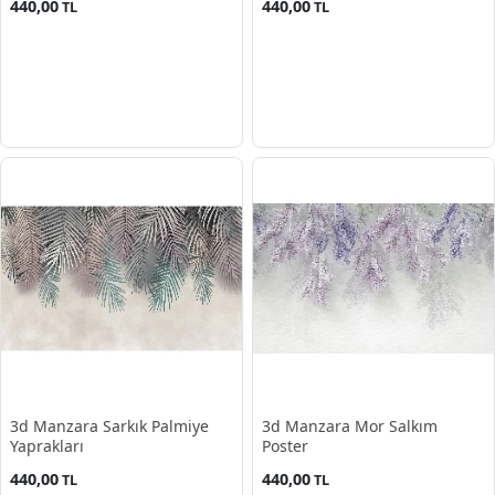
440,00
440,00
TL
TL
3d Manzara Sarkık Palmiye
3d Manzara Mor Salkım
Yaprakları
Poster
440,00
440,00
TL
TL