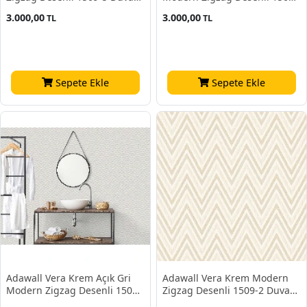
Kağıdı 16.50 M²
4 Duvar Kağıdı 16.50 M²
3.000,00
3.000,00
TL
TL
Sepete Ekle
Sepete Ekle
Adawall Vera Krem Açık Gri
Adawall Vera Krem Modern
Modern Zigzag Desenli 1509-
Zigzag Desenli 1509-2 Duvar
3 Duvar Kağıdı 16.50 M²
Kağıdı 16.50 M²