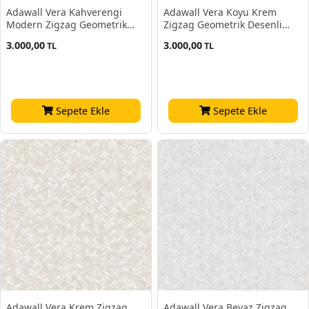
Adawall Vera Kahverengi
Adawall Vera Koyu Krem
Modern Zigzag Geometrik
Zigzag Geometrik Desenli
Desenli 1511-5 Duvar Kağıdı
1511-3 Duvar Kağıdı 16.50 M²
3.000,00
3.000,00
TL
TL
16.50 M²
Sepete Ekle
Sepete Ekle
Adawall Vera Krem Zigzag
Adawall Vera Beyaz Zigzag