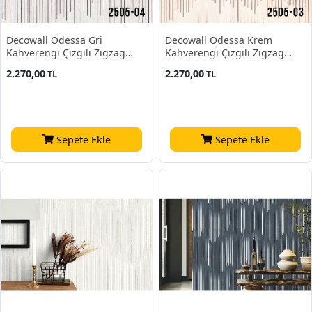
Decowall Odessa Gri
Decowall Odessa Krem
Kahverengi Çizgili Zigzag
Kahverengi Çizgili Zigzag
Desenli 2505-04 Duvar Kağıdı
Desenli 2505-03 Duvar Kağıdı
2.270,00
2.270,00
TL
TL
16,50 M²
16,50 M²
Sepete Ekle
Sepete Ekle