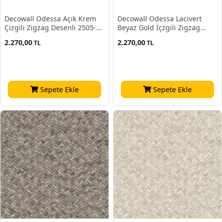
Decowall Odessa Açık Krem
Decowall Odessa Lacivert
Çizgili Zigzag Desenli 2505-02
Beyaz Gold İçzgili Zigzag
Duvar Kağıdı 16,50 M²
Desenli 2505-01 Duvar Kağıdı
2.270,00
2.270,00
TL
TL
16,50 M²
Sepete Ekle
Sepete Ekle