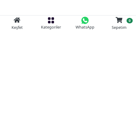
0
Kategoriler
WhatsApp
Keşfet
Sepetim
Güvenli Alışveriş
Kolay iade
Mobil Cebinizde
Uygun Fiyat Garantisi