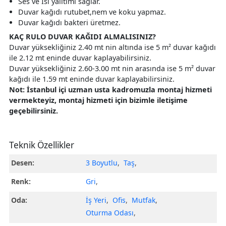
Ses ve Isı yalıtımı sağlar.
Duvar kağıdı rutubet,nem ve koku yapmaz.
Duvar kağıdı bakteri üretmez.
KAÇ RULO DUVAR KAĞIDI ALMALISINIZ?
Duvar yüksekliğiniz 2.40 mt nin altında ise 5 m² duvar kağıdı
ile 2.12 mt eninde duvar kaplayabilirsiniz.
Duvar yüksekliğiniz 2.60-3.00 mt nin arasında ise 5 m² duvar
kağıdı ile 1.59 mt eninde duvar kaplayabilirsiniz.
Not: İstanbul içi uzman usta kadromuzla montaj hizmeti
vermekteyiz, montaj hizmeti için bizimle iletişime
geçebilirsiniz.
Teknik Özellikler
Desen:
3 Boyutlu
,
Taş
,
Renk:
Gri
,
Oda:
İş Yeri
,
Ofis
,
Mutfak
,
Oturma Odası
,