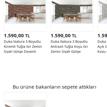
1.590,00
1.590,00
1.5
TL
TL
Duka Natura 3 Boyutlu
Duka Natura 3 Boyutlu
Duka 
Kiremit Tuğla Gri Zemin
Antrasit Tuğla Koyu Gri
Açık 
Siyah Gölge Desenli
Zemin Siyah Gölge
Koyu 
22100-1 Duvar Kağıdı
Desenli 22100-4 Duvar
22100
10.60 M²
Kağıdı 10.60 M²
10.60
Bu ürüne bakanların sepete attıkları