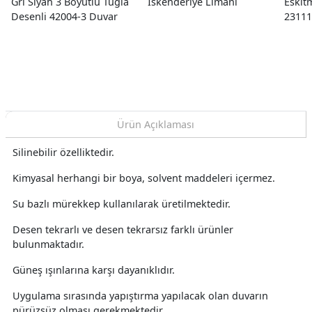
Gri Siyah 3 Boyutlu Tuğla
İskenderiye Limanı
Eskit
Desenli 42004-3 Duvar
23111
Kağıdı 16.50 M²
16.50
Ürün Açıklaması
Silinebilir özelliktedir.
Kimyasal herhangi bir boya, solvent maddeleri içermez.
Su bazlı mürekkep kullanılarak üretilmektedir.
Desen tekrarlı ve desen tekrarsız farklı ürünler
bulunmaktadır.
Güneş ışınlarına karşı dayanıklıdır.
Uygulama sırasında yapıştırma yapılacak olan duvarın
pürüzsüz olması gerekmektedir.