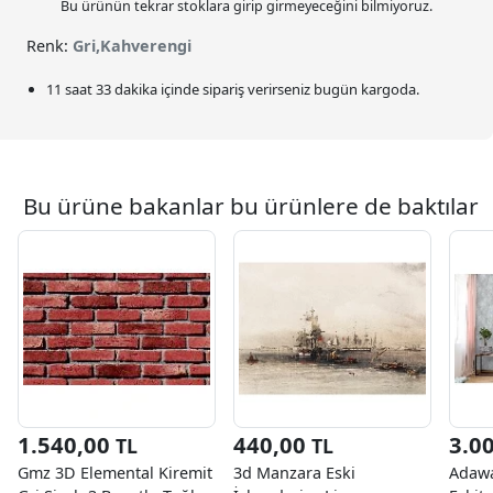
Bu ürünün tekrar stoklara girip girmeyeceğini bilmiyoruz.
Renk:
Gri,Kahverengi
11 saat 33 dakika
içinde sipariş verirseniz bugün kargoda.
Bu ürüne bakanlar bu ürünlere de baktılar
1.540,00
440,00
3.0
TL
TL
Gmz 3D Elemental Kiremit
3d Manzara Eski
Adawa