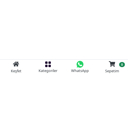
0
Kategoriler
WhatsApp
Keşfet
Sepetim
Güvenli Alışveriş
Kolay iade