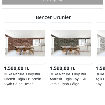
İade Koşulları
Benzer Ürünler
1.590,00
1.590,00
1.5
TL
TL
Duka Natura 3 Boyutlu
Duka Natura 3 Boyutlu
Duka 
Kiremit Tuğla Gri Zemin
Antrasit Tuğla Koyu Gri
Açık 
Siyah Gölge Desenli
Zemin Siyah Gölge
Koyu 
22100-1 Duvar Kağıdı
Desenli 22100-4 Duvar
22100
10.60 M²
Kağıdı 10.60 M²
10.60