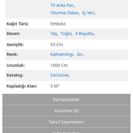
TV Arka Fon
,
Oturma Odası
,
İş Yeri
,
Kağıt Türü:
Emboss
Desen:
Taş
,
Tuğla
,
3 Boyutlu
,
Genişlik:
53 Cm
Renk:
Kahverengi
,
Gri
,
Uzunluk:
1000 Cm
Katalog:
Exclusive
,
Kapladığı Alan:
5 M²
Kampanyalar
Yorumlar (0)
Taksit Seçenekleri