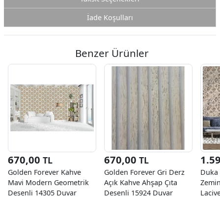
İade Koşulları
Benzer Ürünler
670,00
670,00
1.5
TL
TL
Golden Forever Kahve
Golden Forever Gri Derz
Duka L
Mavi Modern Geometrik
Açık Kahve Ahşap Çıta
Zemin
Desenli 14305 Duvar
Desenli 15924 Duvar
Laciv
Kağıdı 5 M²
Kağıdı 5 M²
Geome
23050