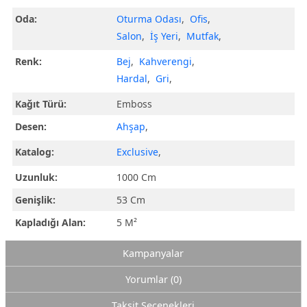
Oda:
Oturma Odası
,
Ofis
,
Salon
,
İş Yeri
,
Mutfak
,
Renk:
Bej
,
Kahverengi
,
Hardal
,
Gri
,
Kağıt Türü:
Emboss
Desen:
Ahşap
,
Katalog:
Exclusive
,
Uzunluk:
1000 Cm
Genişlik:
53 Cm
Kapladığı Alan:
5 M²
Kampanyalar
Yorumlar (0)
Taksit Seçenekleri