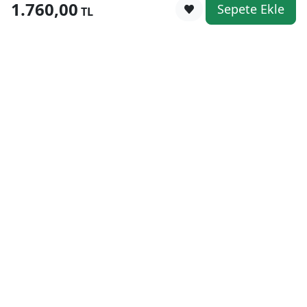
1.760,00
Sepete Ekle
0
TL
Kategoriler
WhatsApp
Keşfet
Sepetim
Güvenli Alışveriş
Kolay iade
Mobil Cebinizde
Uygun Fiyat Garantisi