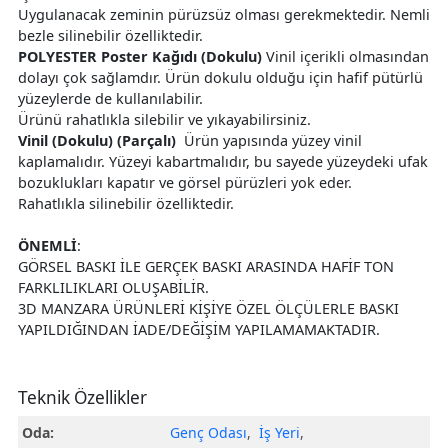
Uygulanacak zeminin pürüzsüz olması gerekmektedir. Nemli
bezle silinebilir özelliktedir.
POLYESTER Poster Kağıdı (Dokulu)
Vinil içerikli olmasından
dolayı çok sağlamdır. Ürün dokulu olduğu için hafif pütürlü
yüzeylerde de kullanılabilir.
Ürünü rahatlıkla silebilir ve yıkayabilirsiniz.
Vinil (Dokulu) (Parçalı)
Ürün yapısında yüzey vinil
kaplamalıdır. Yüzeyi kabartmalıdır, bu sayede yüzeydeki ufak
bozuklukları kapatır ve görsel pürüzleri yok eder.
Rahatlıkla silinebilir özelliktedir.
ÖNEMLİ
:
GÖRSEL BASKI İLE GERÇEK BASKI ARASINDA HAFİF TON
FARKLILIKLARI OLUŞABİLİR.
3D MANZARA ÜRÜNLERİ KİŞİYE ÖZEL ÖLÇÜLERLE BASKI
YAPILDIĞINDAN İADE/DEĞİŞİM YAPILAMAMAKTADIR.
Teknik Özellikler
Oda:
Genç Odası
,
İş Yeri
,