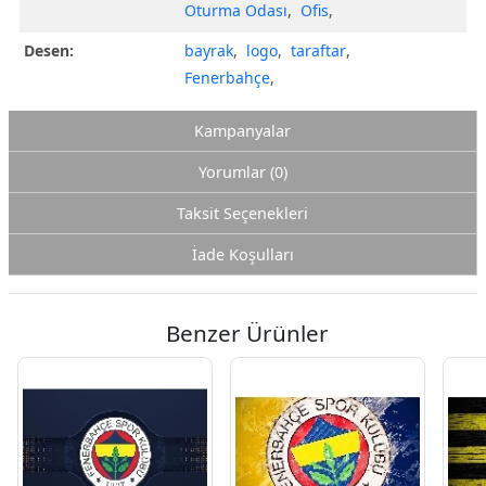
Oturma Odası
,
Ofis
,
Desen:
bayrak
,
logo
,
taraftar
,
Fenerbahçe
,
Kampanyalar
Yorumlar (0)
Taksit Seçenekleri
İade Koşulları
Benzer Ürünler