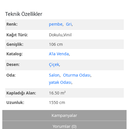
Teknik Özellikler
Renk:
pembe
,
Gri
,
Kağıt Türü:
Dokulu,Vinil
Genişlik:
106 cm
Katalog:
A'la Venda
,
Desen:
Çiçek
,
Oda:
Salon
,
Oturma Odası
,
yatak Odası
,
Kapladığı Alan:
16.50 m²
Uzunluk:
1550 cm
Kampanyalar
Yorumlar (0)