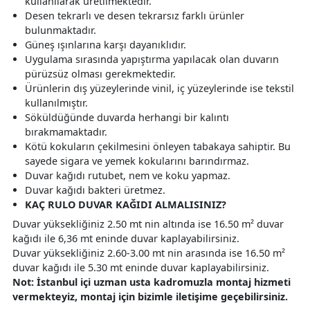
kullanılarak üretilmektedir.
Desen tekrarlı ve desen tekrarsız farklı ürünler
bulunmaktadır.
Güneş ışınlarına karşı dayanıklıdır.
Uygulama sırasında yapıştırma yapılacak olan duvarın
pürüzsüz olması gerekmektedir.
Ürünlerin dış yüzeylerinde vinil, iç yüzeylerinde ise tekstil
kullanılmıştır.
Söküldüğünde duvarda herhangi bir kalıntı
bırakmamaktadır.
Kötü kokuların çekilmesini önleyen tabakaya sahiptir. Bu
sayede sigara ve yemek kokularını barındırmaz.
Duvar kağıdı rutubet, nem ve koku yapmaz.
Duvar kağıdı bakteri üretmez.
KAÇ RULO DUVAR KAĞIDI ALMALISINIZ?
Duvar yüksekliğiniz 2.50 mt nin altında ise 16.50 m² duvar
kağıdı ile 6,36 mt eninde duvar kaplayabilirsiniz.
Duvar yüksekliğiniz 2.60-3.00 mt nin arasında ise 16.50 m²
duvar kağıdı ile 5.30 mt eninde duvar kaplayabilirsiniz.
Not: İstanbul içi uzman usta kadromuzla montaj hizmeti
vermekteyiz, montaj için bizimle iletişime geçebilirsiniz.