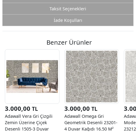
Taksit Seçenekleri
İade Koşulları
Benzer Ürünler
3.000,00
3.000,00
3.0
TL
TL
Adawall Vera Gri Çizgili
Adawall Omega Gri
Adawa
Zemin Üzerine Çiçek
Geometrik Desenli 23201-
Moder
Desenli 1505-3 Duvar
4 Duvar Kağıdı 16.50 M²
23212
Kağıdı 16.50 M²
16.50