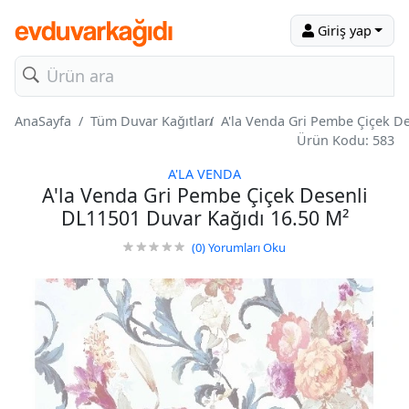
Giriş yap
AnaSayfa
Tüm Duvar Kağıtları
A'la Venda Gri Pembe Çiçek D
Ürün Kodu: 583
A'LA VENDA
A'la Venda Gri Pembe Çiçek Desenli
DL11501 Duvar Kağıdı 16.50 M²
(0)
Yorumları Oku