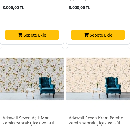
Desenli 7805-3 Duvar Kağıdı
Desenli 7805-1 Duvar Kağıdı
3.000,00
3.000,00
TL
TL
16.50 M²
16.50 M²
Sepete Ekle
Sepete Ekle
Adawall Seven Açık Mor
Adawall Seven Krem Pembe
Zemin Yaprak Çiçek Ve Gül
Zemin Yaprak Çiçek Ve Gül
Desenli 7803-3 Duvar Kağıdı
Desenli 7803-1 Duvar Kağıdı