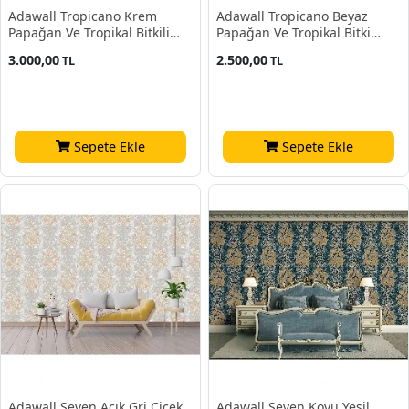
Adawall Tropicano Krem
Adawall Tropicano Beyaz
Papağan Ve Tropikal Bitkili
Papağan Ve Tropikal Bitki
Çiçek Desenli 9905-2 Duvar
Desenli 9905-1 Duvar Kağıdı
3.000,00
2.500,00
TL
TL
Kağıdı 16.50 M²
16.50 M²
Sepete Ekle
Sepete Ekle
Adawall Seven Açık Gri Çiçek
Adawall Seven Koyu Yeşil