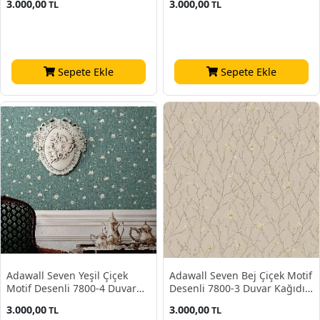
3.000,00
3.000,00
TL
TL
16.50 M²
16.50 M²
Sepete Ekle
Sepete Ekle
Adawall Seven Yeşil Çiçek
Adawall Seven Bej Çiçek Motif
Motif Desenli 7800-4 Duvar
Desenli 7800-3 Duvar Kağıdı
Kağıdı 16.50 M²
16.50 M²
3.000,00
3.000,00
TL
TL