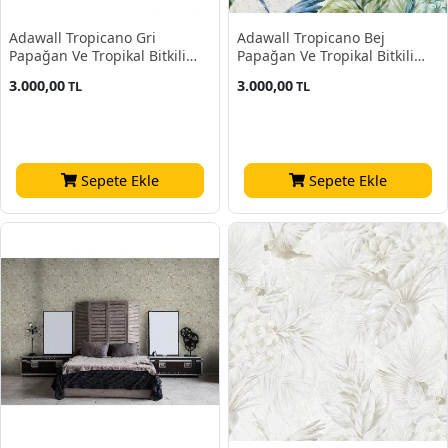
Adawall Tropicano Gri
Adawall Tropicano Bej
Papağan Ve Tropikal Bitkili
Papağan Ve Tropikal Bitkili
Çiçek Desenli 9905-4 Duvar
Çiçek Desenli 9905-3 Duvar
3.000,00
3.000,00
TL
TL
Kağıdı 16.50 M²
Kağıdı 16.50 M²
Sepete Ekle
Sepete Ekle