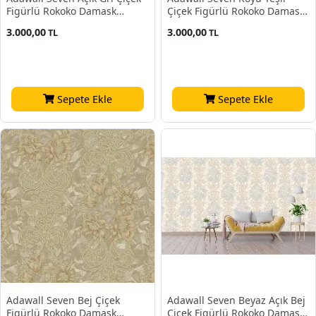
Figürlü Rokoko Damask
Çiçek Figürlü Rokoko Damask
Desenli 7805-5 Duvar Kağıdı
Desenli 7805-4 Duvar Kağıdı
3.000,00
3.000,00
TL
TL
16.50 M²
16.50 M²
Sepete Ekle
Sepete Ekle
Adawall Seven Bej Çiçek
Adawall Seven Beyaz Açık Bej
Figürlü Rokoko Damask
Çiçek Figürlü Rokoko Damask