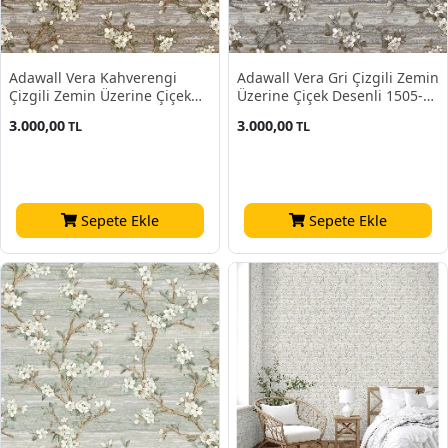
Adawall Vera Kahverengi
Adawall Vera Gri Çizgili Zemin
Çizgili Zemin Üzerine Çiçek
Üzerine Çiçek Desenli 1505-3
Desenli 1505-4 Duvar Kağıdı
Duvar Kağıdı 16.50 M²
3.000,00
3.000,00
TL
TL
16.50 M²
Sepete Ekle
Sepete Ekle