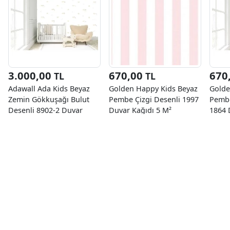
3.000,00
670,00
670
TL
TL
Adawall Ada Kids Beyaz
Golden Happy Kids Beyaz
Golde
Zemin Gökkuşağı Bulut
Pembe Çizgi Desenli 1997
Pembe
Desenli 8902-2 Duvar
Duvar Kağıdı 5 M²
1864 
Kağıdı 10 M²