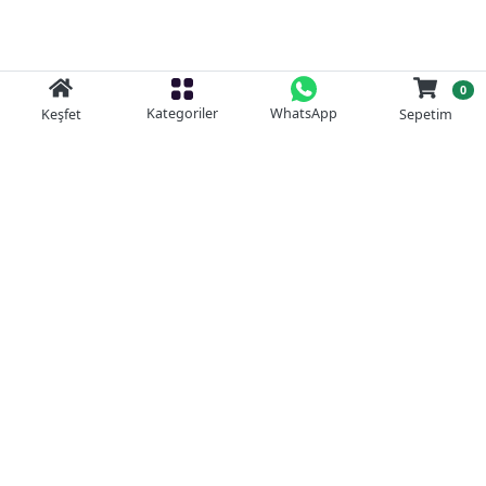
0
Kategoriler
WhatsApp
Keşfet
Sepetim
Güvenli Alışveriş
Kolay iade
Mobil Cebinizde
Uygun Fiyat Garantisi