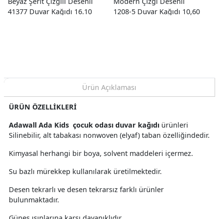
Beyaz Şerit Çizgili Desenli
Modern Çizgi Desenli
41377 Duvar Kağıdı 16.10
1208-5 Duvar Kağıdı 10,60
M²
M²
Ürün Açıklaması
ÜRÜN ÖZELLİKLERİ
Adawall Ada Kids çocuk odası duvar kağıdı
ürünleri
Silinebilir, alt tabakası nonwoven (elyaf) taban özelliğindedir.
Kimyasal herhangi bir boya, solvent maddeleri içermez.
Su bazlı mürekkep kullanılarak üretilmektedir.
Desen tekrarlı ve desen tekrarsız farklı ürünler
bulunmaktadır.
Güneş ışınlarına karşı dayanıklıdır.