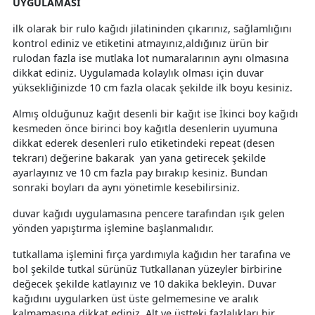
UYGULAMASI
ilk olarak bir rulo kağıdı jilatininden çıkarınız, sağlamlığını
kontrol ediniz ve etiketini atmayınız,aldığınız ürün bir
rulodan fazla ise mutlaka lot numaralarının aynı olmasına
dikkat ediniz. Uygulamada kolaylık olması için duvar
yüksekliğinizde 10 cm fazla olacak şekilde ilk boyu kesiniz.
Almış olduğunuz kağıt desenli bir kağıt ise İkinci boy kağıdı
kesmeden önce birinci boy kağıtla desenlerin uyumuna
dikkat ederek desenleri rulo etiketindeki repeat (desen
tekrarı) değerine bakarak yan yana getirecek şekilde
ayarlayınız ve 10 cm fazla pay bırakıp kesiniz. Bundan
sonraki boyları da aynı yönetimle kesebilirsiniz.
duvar kağıdı uygulamasına pencere tarafından ışık gelen
yönden yapıştırma işlemine başlanmalıdır.
tutkallama işlemini fırça yardımıyla kağıdın her tarafına ve
bol şekilde tutkal sürünüz Tutkallanan yüzeyler birbirine
değecek şekilde katlayınız ve 10 dakika bekleyin. Duvar
kağıdını uygularken üst üste gelmemesine ve aralık
kalmamasına dikkat ediniz. Alt ve üstteki fazlalıkları bir