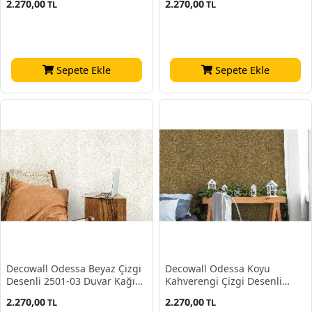
2.270,00
2.270,00
TL
TL
Sepete Ekle
Sepete Ekle
Decowall Odessa Beyaz Çizgi
Decowall Odessa Koyu
Desenli 2501-03 Duvar Kağıdı
Kahverengi Çizgi Desenli
16,50 M2
2501-02 Duvar Kağıdı 16,50
2.270,00
2.270,00
TL
TL
M2