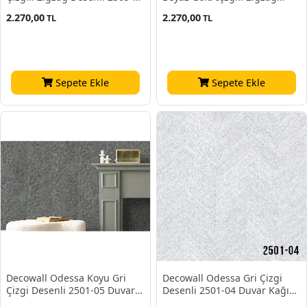
Duvar Kağıdı 16,50 M²
Desenli 2505-01 Duvar Kağıdı
2.270,00
2.270,00
TL
TL
16,50 M²
Sepete Ekle
Sepete Ekle
Decowall Odessa Koyu Gri
Decowall Odessa Gri Çizgi
Çizgi Desenli 2501-05 Duvar
Desenli 2501-04 Duvar Kağıdı
Kağıdı 16,50 M2
16,50 M2