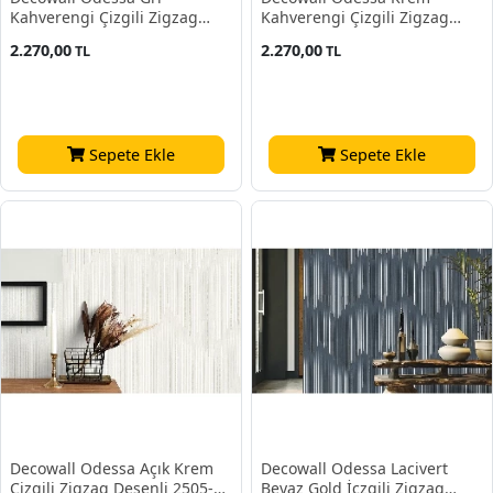
Kahverengi Çizgili Zigzag
Kahverengi Çizgili Zigzag
Desenli 2505-04 Duvar Kağıdı
Desenli 2505-03 Duvar Kağıdı
2.270,00
2.270,00
TL
TL
16,50 M²
16,50 M²
Sepete Ekle
Sepete Ekle
Decowall Odessa Açık Krem
Decowall Odessa Lacivert
Çizgili Zigzag Desenli 2505-02
Beyaz Gold İçzgili Zigzag