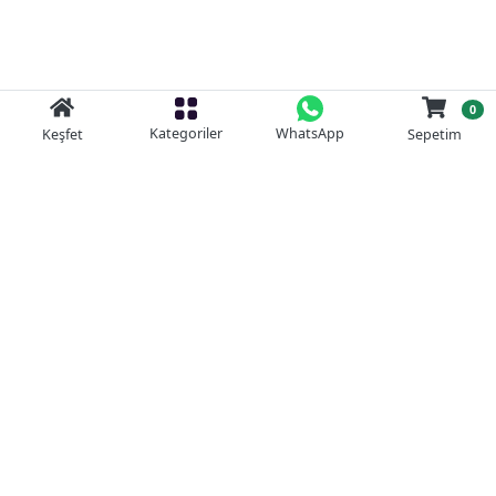
0
Kategoriler
WhatsApp
Keşfet
Sepetim
Güvenli Alışveriş
Kolay iade
Mobil Cebinizde
Uygun Fiyat Garantisi