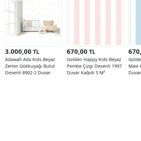
3.000,00
670,00
670
TL
TL
Adawall Ada Kids Beyaz
Golden Happy Kids Beyaz
Golde
Zemin Gökkuşağı Bulut
Pembe Çizgi Desenli 1997
Mavi 
Desenli 8902-2 Duvar
Duvar Kağıdı 5 M²
Duvar
Kağıdı 10 M²