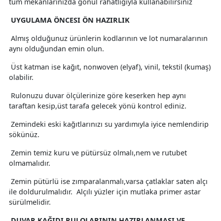
tüm mekanlarınızda gönül rahatlığıyla kullanabilirsiniz
UYGULAMA ÖNCESI ÖN HAZIRLIK
Almış olduğunuz ürünlerin kodlarının ve lot numaralarının
aynı olduğundan emin olun.
Üst katman ise kağıt, nonwoven (elyaf), vinil, tekstil (kumaş)
olabilir.
Rulonuzu duvar ölçülerinize göre keserken hep aynı
taraftan kesip,üst tarafa gelecek yönü kontrol ediniz.
Zemindeki eski kağıtlarınızı su yardımıyla iyice nemlendirip
sökünüz.
Zemin temiz kuru ve pütürsüz olmalı,nem ve rutubet
olmamalıdır.
Zemin pütürlü ise zımparalanmalı,varsa çatlaklar saten alçı
ile doldurulmalıdır. Alçılı yüzler için mutlaka primer astar
sürülmelidir.
DUVAR KAĞIDI RULOLARININ HAZIRLANMASI VE