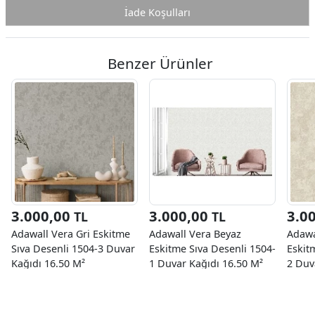
İade Koşulları
Benzer Ürünler
3.000,00
3.000,00
3.0
TL
TL
Adawall Vera Gri Eskitme
Adawall Vera Beyaz
Adawa
Sıva Desenli 1504-3 Duvar
Eskitme Sıva Desenli 1504-
Eskit
Kağıdı 16.50 M²
1 Duvar Kağıdı 16.50 M²
2 Duv