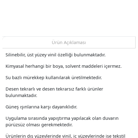
1 Duvar Kağıdı 10.60 M²
25710-3 Duvar Kağıdı
10.60 M²
Ürün Açıklaması
Silinebilir, üst yüzey vinil özelliği bulunmaktadır.
Kimyasal herhangi bir boya, solvent maddeleri içermez.
Su bazlı mürekkep kullanılarak üretilmektedir.
Desen tekrarlı ve desen tekrarsız farklı ürünler
bulunmaktadır.
Güneş ışınlarına karşı dayanıklıdır.
Uygulama sırasında yapıştırma yapılacak olan duvarın
pürüzsüz olması gerekmektedir.
Ürünlerin dış yüzeylerinde vinil, iç yüzeylerinde ise tekstil