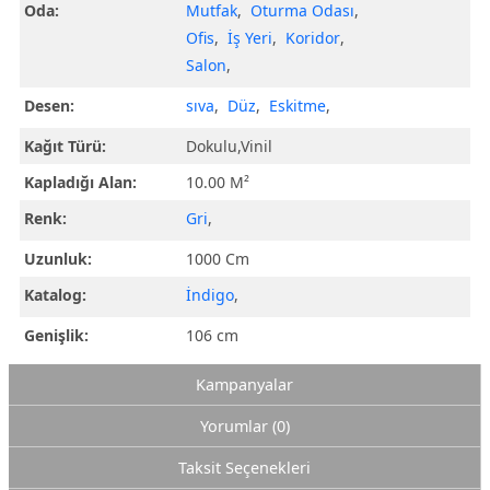
Oda:
Mutfak
,
Oturma Odası
,
Ofis
,
İş Yeri
,
Koridor
,
Salon
,
Desen:
sıva
,
Düz
,
Eskitme
,
Kağıt Türü:
Dokulu,Vinil
Kapladığı Alan:
10.00 M²
Renk:
Gri
,
Uzunluk:
1000 Cm
Katalog:
İndigo
,
Genişlik:
106 cm
Kampanyalar
Yorumlar (0)
Taksit Seçenekleri