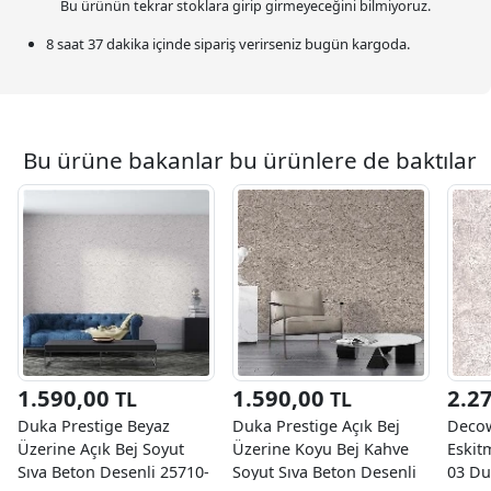
Bu ürünün tekrar stoklara girip girmeyeceğini bilmiyoruz.
8 saat 37 dakika
içinde sipariş verirseniz bugün kargoda.
Bu ürüne bakanlar bu ürünlere de baktılar
1.590,00
1.590,00
2.2
TL
TL
Duka Prestige Beyaz
Duka Prestige Açık Bej
Decow
Üzerine Açık Bej Soyut
Üzerine Koyu Bej Kahve
Eskit
Sıva Beton Desenli 25710-
Soyut Sıva Beton Desenli
03 Du