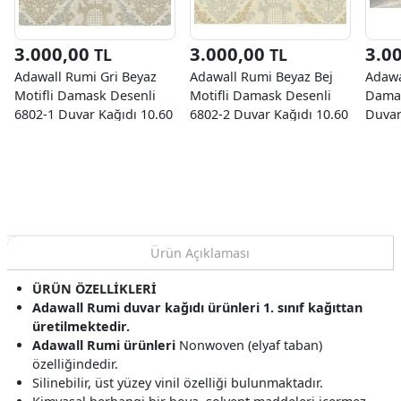
3.000,00
3.000,00
3.0
TL
TL
Adawall Rumi Gri Beyaz
Adawall Rumi Beyaz Bej
Adawa
Motifli Damask Desenli
Motifli Damask Desenli
Damas
6802-1 Duvar Kağıdı 10.60
6802-2 Duvar Kağıdı 10.60
Duvar
M²
M²
Ürün Açıklaması
ÜRÜN ÖZELLİKLERİ
Adawall Rumi duvar kağıdı ürünleri 1. sınıf kağıttan
üretilmektedir.
Adawall Rumi ürünleri
Nonwoven (elyaf taban)
özelliğindedir.
Silinebilir, üst yüzey vinil özelliği bulunmaktadır.