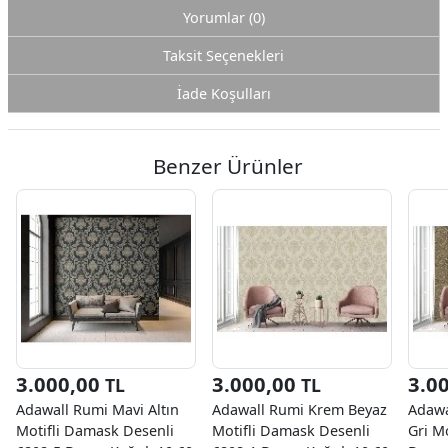
Yorumlar (0)
Taksit Seçenekleri
İade Koşulları
Benzer Ürünler
3.000,00
3.000,00
3.0
TL
TL
Adawall Rumi Mavi Altın
Adawall Rumi Krem Beyaz
Adawa
Motifli Damask Desenli
Motifli Damask Desenli
Gri M