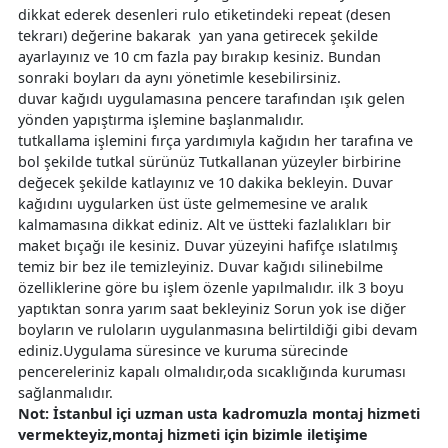
dikkat ederek desenleri rulo etiketindeki repeat (desen
tekrarı) değerine bakarak yan yana getirecek şekilde
ayarlayınız ve 10 cm fazla pay bırakıp kesiniz. Bundan
sonraki boyları da aynı yönetimle kesebilirsiniz.
duvar kağıdı uygulamasına pencere tarafından ışık gelen
yönden yapıştırma işlemine başlanmalıdır.
tutkallama işlemini fırça yardımıyla kağıdın her tarafına ve
bol şekilde tutkal sürünüz Tutkallanan yüzeyler birbirine
değecek şekilde katlayınız ve 10 dakika bekleyin. Duvar
kağıdını uygularken üst üste gelmemesine ve aralık
kalmamasına dikkat ediniz. Alt ve üstteki fazlalıkları bir
maket bıçağı ile kesiniz. Duvar yüzeyini hafifçe ıslatılmış
temiz bir bez ile temizleyiniz. Duvar kağıdı silinebilme
özelliklerine göre bu işlem özenle yapılmalıdır. ilk 3 boyu
yaptıktan sonra yarım saat bekleyiniz Sorun yok ise diğer
boyların ve ruloların uygulanmasına belirtildiği gibi devam
ediniz.Uygulama süresince ve kuruma sürecinde
pencereleriniz kapalı olmalıdır,oda sıcaklığında kuruması
sağlanmalıdır.
Not: İstanbul içi uzman usta kadromuzla montaj hizmeti
vermekteyiz,montaj hizmeti için bizimle iletişime