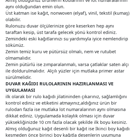
Almış olduğunuz ürünlerin kodlarının ve lot numaralarının
aynı olduğundan emin olun.
Üst katman ise kağıt, nonwoven (elyaf), vinil, tekstil (kumaş)
olabilir.
Rulonuzu duvar ölçülerinize göre keserken hep aynı
taraftan kesip, üst tarafa gelecek yönü kontrol ediniz.
Zemindeki eski kağıtlarınızı su yardımıyla iyice nemlendirip
sökünüz.
Zemin temiz kuru ve pütürsüz olmalı, nem ve rutubet
olmamalıdır.
Zemin pütürlü ise zımparalanmalı, varsa çatlaklar saten alçı
ile doldurulmalıdır. Alçılı yüzler için mutlaka primer astar
sürülmelidir.
DUVAR KAĞIDI RULOLARININ HAZIRLANMASI VE
UYGULAMASI
ilk olarak bir rulo kağıdı jilatininden çıkarınız, sağlamlığını
kontrol ediniz ve etiketini atmayınız,aldığınız ürün bir
rulodan fazla ise mutlaka lot numaralarının aynı olmasına
dikkat ediniz. Uygulamada kolaylık olması için duvar
yüksekliğinizde 10 cm fazla olacak şekilde ilk boyu kesiniz.
Almış olduğunuz kağıt desenli bir kağıt ise İkinci boy kağıdı
kesmeden önce birinci boy kağıtla desenlerin uyumuna