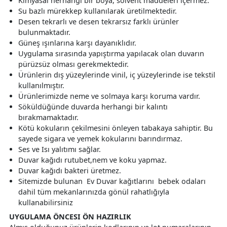
Kimyasal herhangi bir boya, solvent maddeleri içermez.
Su bazlı mürekkep kullanılarak üretilmektedir.
Desen tekrarlı ve desen tekrarsız farklı ürünler
bulunmaktadır.
Güneş ışınlarına karşı dayanıklıdır.
Uygulama sırasında yapıştırma yapılacak olan duvarın
pürüzsüz olması gerekmektedir.
Ürünlerin dış yüzeylerinde vinil, iç yüzeylerinde ise tekstil
kullanılmıştır.
Ürünlerimizde neme ve solmaya karşı koruma vardır.
Söküldüğünde duvarda herhangi bir kalıntı
bırakmamaktadır.
Kötü kokuların çekilmesini önleyen tabakaya sahiptir. Bu
sayede sigara ve yemek kokularını barındırmaz.
Ses ve Isı yalıtımı sağlar.
Duvar kağıdı rutubet,nem ve koku yapmaz.
Duvar kağıdı bakteri üretmez.
Sitemizde bulunan Ev Duvar kağıtlarını bebek odaları
dahil tüm mekanlarınızda gönül rahatlığıyla
kullanabilirsiniz
UYGULAMA ÖNCESI ÖN HAZIRLIK