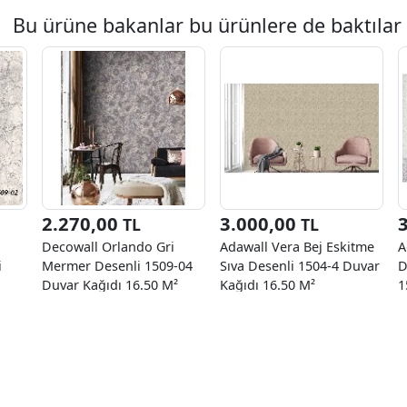
Bu ürüne bakanlar bu ürünlere de baktılar
2.270,00
3.000,00
TL
TL
Decowall Orlando Gri
Adawall Vera Bej Eskitme
A
i
Mermer Desenli 1509-04
Sıva Desenli 1504-4 Duvar
D
Duvar Kağıdı 16.50 M²
Kağıdı 16.50 M²
1
M