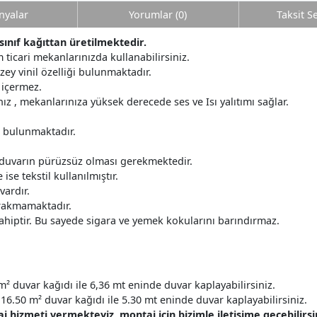
yalar
Yorumlar (0)
Taksit S
sınıf kağıttan üretilmektedir.
 ticari mekanlarınızda kullanabilirsiniz.
üzey vinil özelliği bulunmaktadır.
 içermez.
z , mekanlarınıza yüksek derecede ses ve Isı yalıtımı sağlar.
r bulunmaktadır.
 duvarın pürüzsüz olması gerekmektedir.
ise tekstil kullanılmıştır.
ardır.
ırakmamaktadır.
ahiptir. Bu sayede sigara ve yemek kokularını barındırmaz.
m² duvar kağıdı ile 6,36 mt eninde duvar kaplayabilirsiniz.
16.50 m² duvar kağıdı ile 5.30 mt eninde duvar kaplayabilirsiniz.
hizmeti vermekteyiz, montaj için bizimle iletişime geçebilirsin