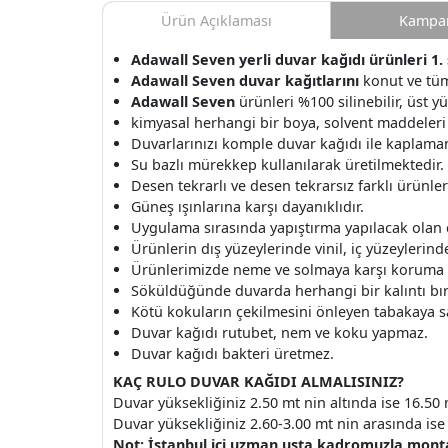
Ürün Açıklaması
Kampan
Adawall Seven yerli duvar kağıdı ürünleri 1. 
Adawall Seven duvar kağıtlarını
konut ve tüm
Adawall Seven
ürünleri %100 silinebilir, üst y
kimyasal herhangi bir boya, solvent maddeleri
Duvarlarınızı komple duvar kağıdı ile kaplamanı
Su bazlı mürekkep kullanılarak üretilmektedir.
Desen tekrarlı ve desen tekrarsız farklı ürünle
Güneş ışınlarına karşı dayanıklıdır.
Uygulama sırasında yapıştırma yapılacak olan
Ürünlerin dış yüzeylerinde vinil, iç yüzeylerinde 
Ürünlerimizde neme ve solmaya karşı koruma v
Söküldüğünde duvarda herhangi bir kalıntı b
Kötü kokuların çekilmesini önleyen tabakaya s
Duvar kağıdı rutubet, nem ve koku yapmaz.
Duvar kağıdı bakteri üretmez.
KAÇ RULO DUVAR KAĞIDI ALMALISINIZ?
Duvar yüksekliğiniz 2.50 mt nin altında ise 16.50 
Duvar yüksekliğiniz 2.60-3.00 mt nin arasında ise 
Not: İstanbul içi uzman usta kadromuzla montaj 