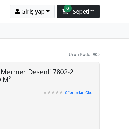
0
Giriş yap
Sepetim
Ürün Kodu: 905
 Mermer Desenli 7802-2
0 M²
0
Yorumları Oku