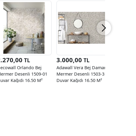
2.270,00
3.000,00
2.270
TL
TL
ecowall Orlando Bej
Adawall Vera Bej Damarlı
Decowall
ermer Desenli 1509-01
Mermer Desenli 1503-3
Beyaz Me
uvar Kağıdı 16.50 M²
Duvar Kağıdı 16.50 M²
1509-02 D
16.50 M²