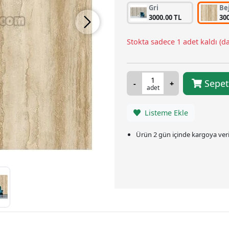
Gri
Be
3000.00 TL
30
Stokta sadece 1 adet kaldı (da
Sepet
adet
Listeme Ekle
Ürün 2 gün içinde kargoya veril