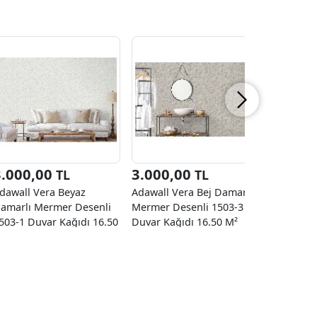
3.000,00
3.000,00
2.850
TL
TL
dawall Vera Beyaz
Adawall Vera Bej Damarlı
Burawall 
amarlı Mermer Desenli
Mermer Desenli 1503-3
Mermer D
503-1 Duvar Kağıdı 16.50
Duvar Kağıdı 16.50 M²
Duvar Kağ
²