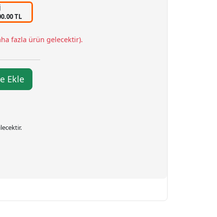
j
00.00 TL
ha fazla ürün gelecektir).
e Ekle
ecektir.