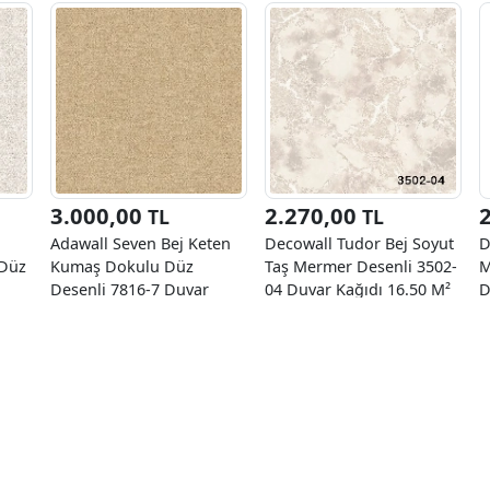
3.000,00
2.270,00
TL
TL
Adawall Seven Bej Keten
Decowall Tudor Bej Soyut
D
 Düz
Kumaş Dokulu Düz
Taş Mermer Desenli 3502-
M
Desenli 7816-7 Duvar
04 Duvar Kağıdı 16.50 M²
D
Kağıdı 16.50 M²