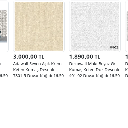
3.000,00
1.890,00
TL
TL
i
Adawall Seven Açık Krem
Decowall Maki Beyaz Gri
D
Keten Kumaş Desenli
Kumaş Keten Düz Desenli
K
6.50
7801-5 Duvar Kağıdı 16.50
401-02 Duvar Kağıdı 16.50
D
M²
M²