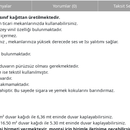
yalar
Yorumlar (0)
Taksit S
sınıf kağıttan üretilmektedir.
 ticari mekanlarınızda kullanabilirsiniz.
üzey vinil özelliği bulunmaktadır.
 içermez.
z , mekanlarınıza yüksek derecede ses ve Isı yalıtımı sağlar.
r bulunmaktadır.
 duvarın pürüzsüz olması gerekmektedir.
ise tekstil kullanılmıştır.
ardır.
ırakmamaktadır.
ahiptir. Bu sayede sigara ve yemek kokularını barındırmaz.
m² duvar kağıdı ile 6,36 mt eninde duvar kaplayabilirsiniz.
16.50 m² duvar kağıdı ile 5.30 mt eninde duvar kaplayabilirsiniz.
hizmeti vermekteyiz, montaj için bizimle iletişime geçebilirsin