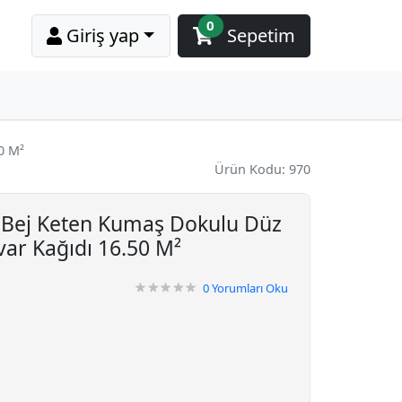
0
Giriş yap
Sepetim
0 M²
Ürün Kodu: 970
 Bej Keten Kumaş Dokulu Düz
var Kağıdı 16.50 M²
0
Yorumları Oku