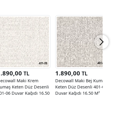
1.890,00
1.890,00
2.000
TL
TL
ecowall Maki Krem
Decowall Maki Bej Kumaş
Adawall 
umaş Keten Düz Desenli
Keten Düz Desenli 401-07
Keten Ku
01-06 Duvar Kağıdı 16.50
Duvar Kağıdı 16.50 M²
Desenli 7
²
Kağıdı 16