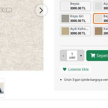
Beyaz
Açı
3000.00 TL
30
Koyu Gri
Bej
3000.00 TL
30
Açık Kahverengi
Ka
3000.00 TL
20
Sepet
adet
Listeme Ekle
Ürün 3 gün içinde kargoya veril