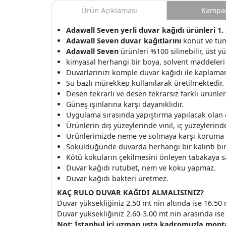
Ürün Açıklaması
Kampan
Adawall Seven yerli duvar kağıdı ürünleri 1. 
Adawall Seven duvar kağıtlarını
konut ve tüm
Adawall Seven
ürünleri %100 silinebilir, üst y
kimyasal herhangi bir boya, solvent maddeleri
Duvarlarınızı komple duvar kağıdı ile kaplamanı
Su bazlı mürekkep kullanılarak üretilmektedir.
Desen tekrarlı ve desen tekrarsız farklı ürünle
Güneş ışınlarına karşı dayanıklıdır.
Uygulama sırasında yapıştırma yapılacak olan
Ürünlerin dış yüzeylerinde vinil, iç yüzeylerinde 
Ürünlerimizde neme ve solmaya karşı koruma v
Söküldüğünde duvarda herhangi bir kalıntı b
Kötü kokuların çekilmesini önleyen tabakaya s
Duvar kağıdı rutubet, nem ve koku yapmaz.
Duvar kağıdı bakteri üretmez.
KAÇ RULO DUVAR KAĞIDI ALMALISINIZ?
Duvar yüksekliğiniz 2.50 mt nin altında ise 16.50 
Duvar yüksekliğiniz 2.60-3.00 mt nin arasında ise 
Not: İstanbul içi uzman usta kadromuzla montaj 