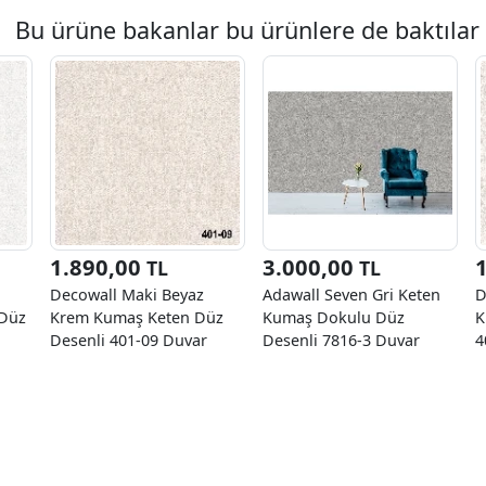
Bu ürüne bakanlar bu ürünlere de baktılar
1.890,00
3.000,00
TL
TL
Decowall Maki Beyaz
Adawall Seven Gri Keten
D
 Düz
Krem Kumaş Keten Düz
Kumaş Dokulu Düz
K
Desenli 401-09 Duvar
Desenli 7816-3 Duvar
4
Kağıdı 16.50 M²
Kağıdı 16.50 M²
M