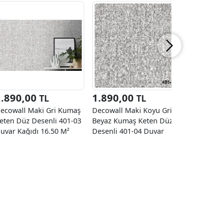
1.890,00
1.890,00
1.890
TL
TL
ecowall Maki Gri Kumaş
Decowall Maki Koyu Gri
Decowall
eten Düz Desenli 401-03
Beyaz Kumaş Keten Düz
Keten Düz
uvar Kağıdı 16.50 M²
Desenli 401-04 Duvar
Duvar Kağ
Kağıdı 16.50 M²