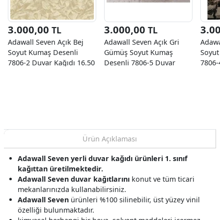
3.000,00
3.000,00
3.0
TL
TL
Adawall Seven Açık Bej
Adawall Seven Açık Gri
Adawa
Soyut Kumaş Desenli
Gümüş Soyut Kumaş
Soyut
7806-2 Duvar Kağıdı 16.50
Desenli 7806-5 Duvar
7806-
M²
Kağıdı 16.50 M²
M²
Ürün Açıklaması
Adawall Seven yerli duvar kağıdı ürünleri 1. sınıf
kağıttan üretilmektedir.
Adawall Seven duvar kağıtlarını
konut ve tüm ticari
mekanlarınızda kullanabilirsiniz.
Adawall Seven
ürünleri %100 silinebilir, üst yüzey vinil
özelliği bulunmaktadır.