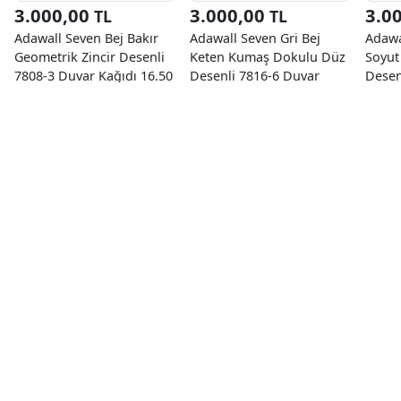
3.000,00
3.000,00
3.0
TL
TL
Adawall Seven Bej Bakır
Adawall Seven Gri Bej
Adawa
Geometrik Zincir Desenli
Keten Kumaş Dokulu Düz
Soyut
7808-3 Duvar Kağıdı 16.50
Desenli 7816-6 Duvar
Desen
M²
Kağıdı 16.50 M²
Kağıd