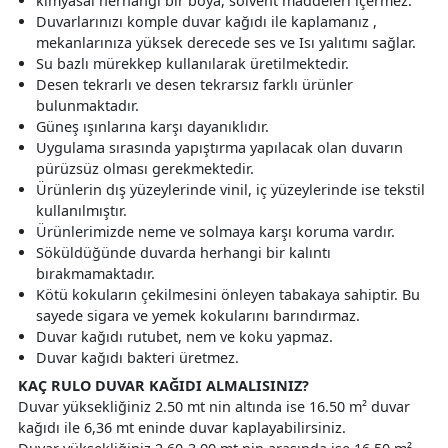
kimyasal herhangi bir boya, solvent maddeleri içermez.
Duvarlarınızı komple duvar kağıdı ile kaplamanız ,
mekanlarınıza yüksek derecede ses ve Isı yalıtımı sağlar.
Su bazlı mürekkep kullanılarak üretilmektedir.
Desen tekrarlı ve desen tekrarsız farklı ürünler
bulunmaktadır.
Güneş ışınlarına karşı dayanıklıdır.
Uygulama sırasında yapıştırma yapılacak olan duvarın
pürüzsüz olması gerekmektedir.
Ürünlerin dış yüzeylerinde vinil, iç yüzeylerinde ise tekstil
kullanılmıştır.
Ürünlerimizde neme ve solmaya karşı koruma vardır.
Söküldüğünde duvarda herhangi bir kalıntı
bırakmamaktadır.
Kötü kokuların çekilmesini önleyen tabakaya sahiptir. Bu
sayede sigara ve yemek kokularını barındırmaz.
Duvar kağıdı rutubet, nem ve koku yapmaz.
Duvar kağıdı bakteri üretmez.
KAÇ RULO DUVAR KAĞIDI ALMALISINIZ?
Duvar yüksekliğiniz 2.50 mt nin altında ise 16.50 m² duvar
kağıdı ile 6,36 mt eninde duvar kaplayabilirsiniz.