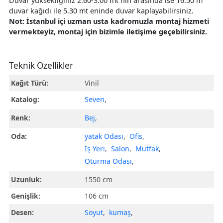
Duvar yüksekliğiniz 2.60-3.00 mt nin arasında ise 16.50 m²
duvar kağıdı ile 5.30 mt eninde duvar kaplayabilirsiniz.
Not: İstanbul içi uzman usta kadromuzla montaj hizmeti
vermekteyiz, montaj için bizimle iletişime geçebilirsiniz.
Teknik Özellikler
Kağıt Türü:
Vinil
Katalog:
Seven
,
Renk:
Bej
,
Oda:
yatak Odası
,
Ofis
,
İş Yeri
,
Salon
,
Mutfak
,
Oturma Odası
,
Uzunluk:
1550 cm
Genişlik:
106 cm
Desen:
Soyut
,
kumaş
,