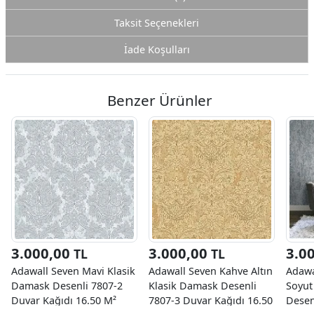
Taksit Seçenekleri
İade Koşulları
Benzer Ürünler
3.000,00
3.000,00
3.0
TL
TL
Adawall Seven Mavi Klasik
Adawall Seven Kahve Altın
Adawa
Damask Desenli 7807-2
Klasik Damask Desenli
Soyut
Duvar Kağıdı 16.50 M²
7807-3 Duvar Kağıdı 16.50
Desen