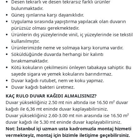
Desen tekrarlı ve desen tekrarsız farklı ürünler
bulunmaktadır.
Güneş ışınlarına karşı dayanıklıdır.
Uygulama sırasında yapıştırma yapılacak olan duvarın
pürüzsüz olması gerekmektedir.
Ürünlerin dış yüzeylerinde vinil, iç yüzeylerinde ise tekstil
kullanılmıştır.
Ürünlerimizde neme ve solmaya karşı koruma vardır.
Söküldüğünde duvarda herhangi bir kalıntı
bırakmamaktadır.
Kötü kokuların çekilmesini önleyen tabakaya sahiptir. Bu
sayede sigara ve yemek kokularını barındırmaz.
Duvar kağıdı rutubet, nem ve koku yapmaz.
Duvar kağıdı bakteri üretmez.
KAÇ RULO DUVAR KAĞIDI ALMALISINIZ?
Duvar yüksekliğiniz 2.50 mt nin altında ise 16.50 m² duvar
kağıdı ile 6,36 mt eninde duvar kaplayabilirsiniz.
Duvar yüksekliğiniz 2.60-3.00 mt nin arasında ise 16.50 m²
duvar kağıdı ile 5.30 mt eninde duvar kaplayabilirsiniz.
Not: İstanbul içi uzman usta kadromuzla montaj hizmeti
vermekteyiz, montaj için bizimle iletişime geçebilirsiniz.