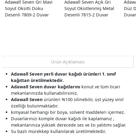
Adawall Seven Gri Mavi
Adawall Seven Açık Gri
Adawa
Soyut Oksitli Doku
Soyut Oksitlenmiş Metal
Düz D
Desenli 7809-2 Duvar
Desenli 7815-2 Duvar
Duvar
Kağıdı 16.50 M²
Kağıdı 16.50 M²
Ürün Açıklaması
Adawall Seven yerli duvar kağıdı ürünleri 1. sınıf
kağıttan üretilmektedir.
Adawall Seven duvar kağıtlarını
konut ve tüm ticari
mekanlarınızda kullanabilirsiniz.
Adawall Seven
ürünleri %100 silinebilir, üst yüzey vinil
özelliği bulunmaktadır.
kimyasal herhangi bir boya, solvent maddeleri içermez.
Duvarlarınızı komple duvar kağıdı ile kaplamanız ,
mekanlarınıza yüksek derecede ses ve Isı yalıtımı sağlar.
Su bazlı mürekkep kullanılarak üretilmektedir.