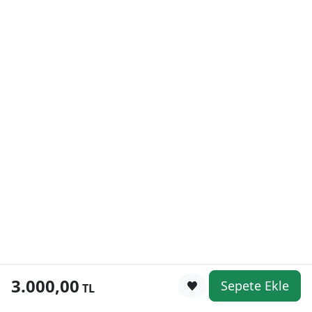
3.000,00
Sepete Ekle
0
TL
Kategoriler
WhatsApp
Keşfet
Sepetim