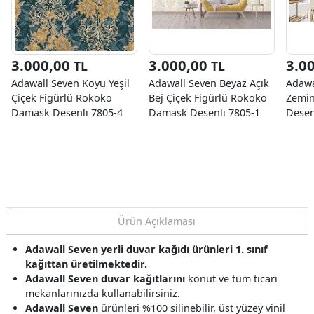
3.000,00
3.000,00
3.0
TL
TL
Adawall Seven Koyu Yeşil
Adawall Seven Beyaz Açık
Adawa
Çiçek Figürlü Rokoko
Bej Çiçek Figürlü Rokoko
Zemin
Damask Desenli 7805-4
Damask Desenli 7805-1
Desen
Duvar Kağıdı 16.50 M²
Duvar Kağıdı 16.50 M²
Kağıd
Ürün Açıklaması
Adawall Seven yerli duvar kağıdı ürünleri 1. sınıf
kağıttan üretilmektedir.
Adawall Seven duvar kağıtlarını
konut ve tüm ticari
mekanlarınızda kullanabilirsiniz.
Adawall Seven
ürünleri %100 silinebilir, üst yüzey vinil