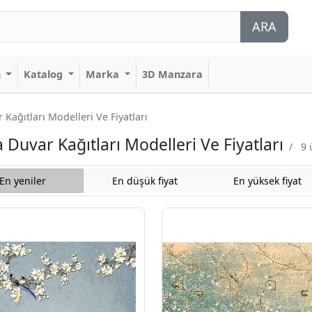
ARA
n
Katalog
Marka
3D Manzara
Kağıtları Modelleri Ve Fiyatları
Duvar Kağıtları Modelleri Ve Fiyatları
/
9 
En yeniler
En düşük fiyat
En yüksek fiyat