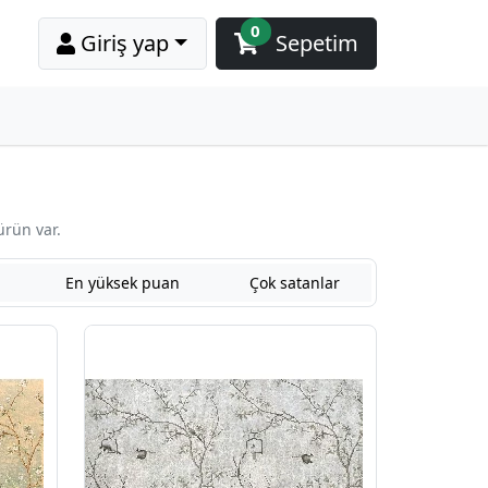
0
Giriş yap
Sepetim
ürün var.
En yüksek puan
Çok satanlar