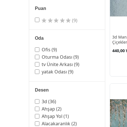
Puan
(9)
3d Manz
Oda
Çiçekle
Ofis
(9)
440,00
Oturma Odası
(9)
tv Ünite Arkası
(9)
yatak Odası
(9)
Desen
3d
(36)
Ahşap
(2)
Ahşap Yol
(1)
Alacakaranlık
(2)