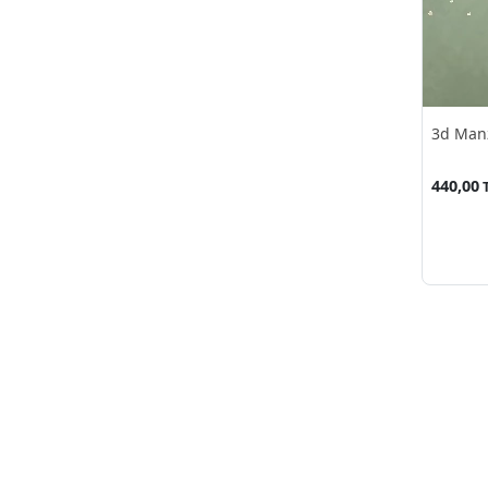
CAPPUCCINO
(1)
COFFE
(1)
Cafe
(1)
Dal
(4)
Deniz
(12)
3d Manz
Diş
(1)
Dolomiti Dağları
(1)
440,00
Dümen
(1)
Dünya Haritası
(13)
ESPRESSO
(1)
Eflatun
(1)
Eski Harita
(1)
Eskitme
(1)
Fenerbahçe
(7)
Fil
(1)
Fransız Polinezyası
(1)
Galatasaray
(5)