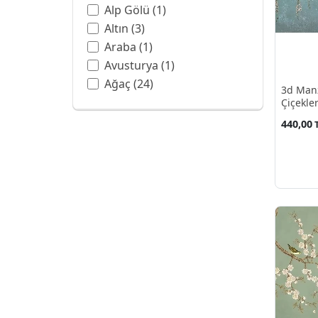
Alp Gölü
(1)
Altın
(3)
Araba
(1)
Avusturya
(1)
Ağaç
(24)
3d Manz
Balon
(3)
Çiçekle
Ban Hell Şelalesi
(1)
440,00
Bangkok
(1)
Barok
(6)
Batman
(1)
Beyaz
(4)
Beyaz Gül
(1)
Botanik Bahçesi
(1)
Boya Sanatı
(13)
Boyama
(1)
Bulut
(7)
Bulutlar
(2)