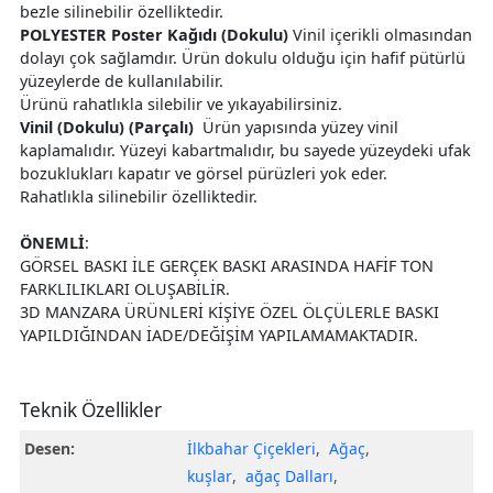
bezle silinebilir özelliktedir.
POLYESTER Poster Kağıdı (Dokulu)
Vinil içerikli olmasından
dolayı çok sağlamdır. Ürün dokulu olduğu için hafif pütürlü
yüzeylerde de kullanılabilir.
Ürünü rahatlıkla silebilir ve yıkayabilirsiniz.
Vinil (Dokulu) (Parçalı)
Ürün yapısında yüzey vinil
kaplamalıdır. Yüzeyi kabartmalıdır, bu sayede yüzeydeki ufak
bozuklukları kapatır ve görsel pürüzleri yok eder.
Rahatlıkla silinebilir özelliktedir.
ÖNEMLİ
:
GÖRSEL BASKI İLE GERÇEK BASKI ARASINDA HAFİF TON
FARKLILIKLARI OLUŞABİLİR.
3D MANZARA ÜRÜNLERİ KİŞİYE ÖZEL ÖLÇÜLERLE BASKI
YAPILDIĞINDAN İADE/DEĞİŞİM YAPILAMAMAKTADIR.
Teknik Özellikler
Desen:
İlkbahar Çiçekleri
,
Ağaç
,
kuşlar
,
ağaç Dalları
,