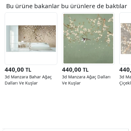
Bu ürüne bakanlar bu ürünlere de baktılar
440,00
440,00
440
TL
TL
3d Manzara Bahar Ağaç
3d Manzara Ağaç Dalları
3d Ma
Dalları Ve Kuşlar
Ve Kuşlar
Çiçek