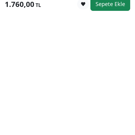
1.760,00
Sepete Ekle
0
TL
Kategoriler
WhatsApp
Keşfet
Sepetim
Güvenli Alışveriş
Kolay iade
Mobil Cebinizde
Uygun Fiyat Garantisi