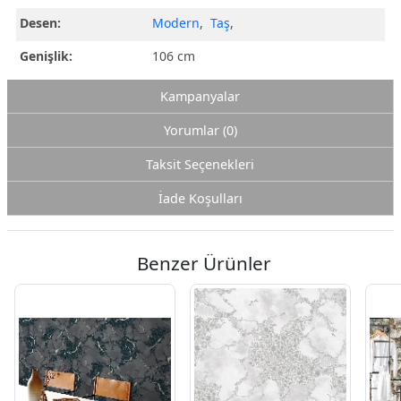
Desen:
Modern
,
Taş
,
Genişlik:
106 cm
Kampanyalar
Yorumlar (0)
Taksit Seçenekleri
İade Koşulları
Benzer Ürünler