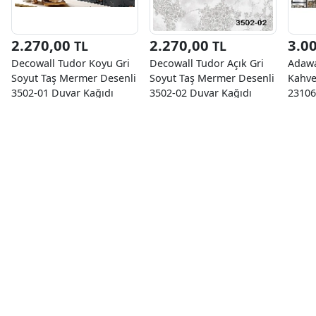
2.270,00
2.270,00
3.0
TL
TL
Decowall Tudor Koyu Gri
Decowall Tudor Açık Gri
Adawa
Soyut Taş Mermer Desenli
Soyut Taş Mermer Desenli
Kahve
3502-01 Duvar Kağıdı
3502-02 Duvar Kağıdı
23106
16.50 M²
16.50 M²
16.50