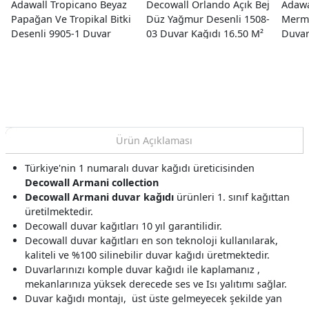
Adawall Tropicano Beyaz
Decowall Orlando Açık Bej
Adawa
Papağan Ve Tropikal Bitki
Düz Yağmur Desenli 1508-
Merme
Desenli 9905-1 Duvar
03 Duvar Kağıdı 16.50 M²
Duvar
Kağıdı 16.50 M²
Ürün Açıklaması
Türkiye'nin 1 numaralı duvar kağıdı üreticisinden
Decowall Armani collection
Decowall Armani duvar kağıdı
ürünleri 1. sınıf kağıttan
üretilmektedir.
Decowall duvar kağıtları 10 yıl garantilidir.
Decowall duvar kağıtları en son teknoloji kullanılarak,
kaliteli ve %100 silinebilir duvar kağıdı üretmektedir.
Duvarlarınızı komple duvar kağıdı ile kaplamanız ,
mekanlarınıza yüksek derecede ses ve Isı yalıtımı sağlar.
Duvar kağıdı montajı, üst üste gelmeyecek şekilde yan