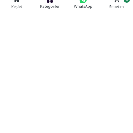
Kategoriler
WhatsApp
Keşfet
Sepetim
Güvenli Alışveriş
Kolay iade
Mobil Cebinizde
Uygun Fiyat Garantisi