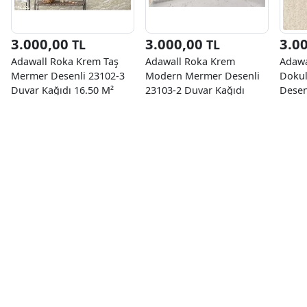
3.000,00
3.000,00
3.0
TL
TL
Adawall Roka Krem Taş
Adawall Roka Krem
Adawa
Mermer Desenli 23102-3
Modern Mermer Desenli
Doku
Duvar Kağıdı 16.50 M²
23103-2 Duvar Kağıdı
Desen
16.50 M²
Kağıd