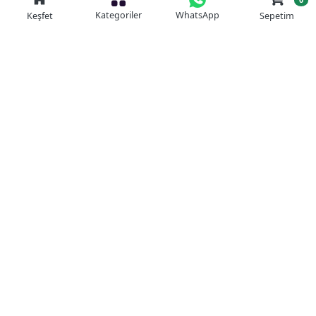
Kategoriler
WhatsApp
Keşfet
Sepetim
Güvenli Alışveriş
Kolay iade
Mobil Cebinizde
Uygun Fiyat Garantisi