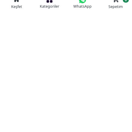
Kategoriler
WhatsApp
Keşfet
Sepetim
Güvenli Alışveriş
Kolay iade
Mobil Cebinizde
Uygun Fiyat Garantisi