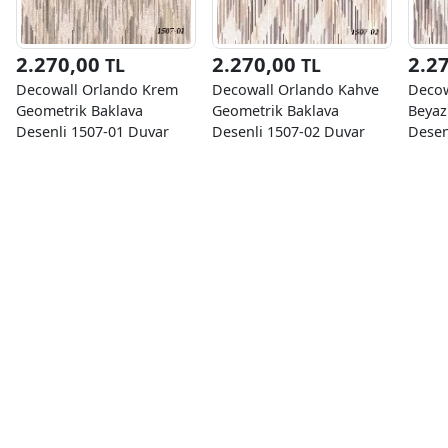
2.270,00
2.270,00
2.2
TL
TL
Decowall Orlando Krem
Decowall Orlando Kahve
Decow
Geometrik Baklava
Geometrik Baklava
Beyaz
Desenli 1507-01 Duvar
Desenli 1507-02 Duvar
Desen
Kağıdı 16.50 M²
Kağıdı 16.50 M²
Kağıd