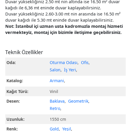
Duvar yüksekliğiniz 2.50 mt nin altında ise 16.50 m² duvar
kağıdı ile 6,36 mt eninde duvar kaplayabilirsiniz.
Duvar yüksekliğiniz 2.60-3.00 mt nin arasında ise 16.50 m²
duvar kağıdı ile 5.30 mt eninde duvar kaplayabilirsiniz.
Not: İstanbul içi uzman usta kadromuzla montaj hizmeti
vermekteyiz, montaj için bizimle iletişime geçebilirsiniz.
Teknik Özellikler
Oda:
Oturma Odası
,
Ofis
,
Salon
,
İş Yeri
,
Katalog:
Armani
,
Kağıt Türü:
Vinil
Desen:
Baklava
,
Geometrik
,
Retro
,
Uzunluk:
1550 cm
Renk:
Gold
,
Yeşil
,