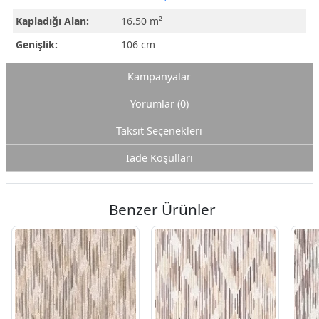
Kapladığı Alan:
16.50 m²
Genişlik:
106 cm
Kampanyalar
Yorumlar (0)
Taksit Seçenekleri
İade Koşulları
Benzer Ürünler