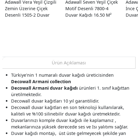
Adawall Vera Yeşil Çizgili
Adawall Seven Yeşil Çiçek
Adawa
Zemin Üzerine Çiçek
Motif Desenli 7800-4
İnce 
Desenli 1505-2 Duvar
Duvar Kağıdı 16.50 M²
Duvar
Kağıdı 16.50 M²
Ürün Açıklaması
Türkiye'nin 1 numaralı duvar kağıdı üreticisinden
Decowall Armani collection
Decowall Armani duvar kağıdı
ürünleri 1. sınıf kağıttan
üretilmektedir.
Decowall duvar kağıtları 10 yıl garantilidir.
Decowall duvar kağıtları en son teknoloji kullanılarak,
kaliteli ve %100 silinebilir duvar kağıdı üretmektedir.
Duvarlarınızı komple duvar kağıdı ile kaplamanız ,
mekanlarınıza yüksek derecede ses ve Isı yalıtımı sağlar.
Duvar kağıdı montajı, üst üste gelmeyecek şekilde yan